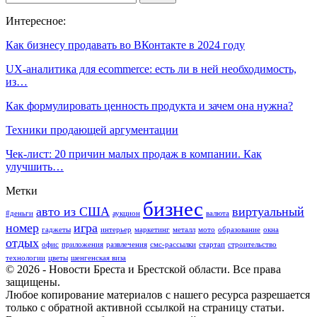
Интересное:
Как бизнесу продавать во ВКонтакте в 2024 году
UX-аналитика для ecommerce: есть ли в ней необходимость,
из…
Как формулировать ценность продукта и зачем она нужна?
Техники продающей аргументации
Чек-лист: 20 причин малых продаж в компании. Как
улучшить…
Метки
бизнес
авто из США
виртуальный
#деньги
аукцион
валюта
номер
игра
гаджеты
интерьер
маркетинг
металл
мото
образование
окна
отдых
офис
приложения
развлечения
смс-рассылки
стартап
строительство
технологии
цветы
шенгенская виза
© 2026 - Новости Бреста и Брестской области. Все права
защищены.
Любое копирование материалов с нашего ресурса разрешается
только с обратной активной ссылкой на страницу статьи.