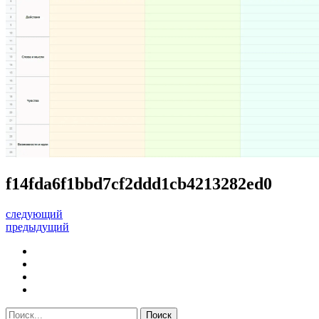
f14fda6f1bbd7cf2ddd1cb4213282ed0
следующий
предыдущий