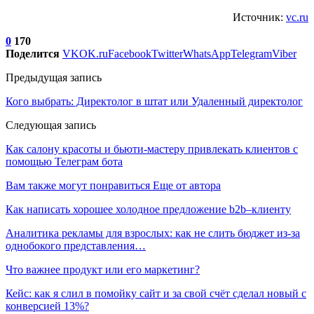
Источник:
vc.ru
0
170
Поделится
VK
OK.ru
Facebook
Twitter
WhatsApp
Telegram
Viber
Предыдущая запись
Кого выбрать: Директолог в штат или Удаленный директолог
Следующая запись
Как салону красоты и бьюти-мастеру привлекать клиентов с
помощью Телеграм бота
Вам также могут понравиться
Еще от автора
Как написать хорошее холодное предложение b2b–клиенту
Аналитика рекламы для взрослых: как не слить бюджет из-за
однобокого представления…
Что важнее продукт или его маркетинг?
Кейс: как я слил в помойку сайт и за свой счёт сделал новый с
конверсией 13%?