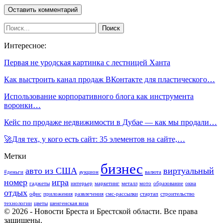
Интересное:
Первая не уродская картинка с лестницей Ханта
Как выстроить канал продаж ВКонтакте для пластического…
Использование корпоративного блога как инструмента
воронки…
Кейс по продаже недвижимости в Дубае — как мы продали…
🚀Для тех, у кого есть сайт: 35 элементов на сайте,…
Метки
бизнес
авто из США
виртуальный
#деньги
аукцион
валюта
номер
игра
гаджеты
интерьер
маркетинг
металл
мото
образование
окна
отдых
офис
приложения
развлечения
смс-рассылки
стартап
строительство
технологии
цветы
шенгенская виза
© 2026 - Новости Бреста и Брестской области. Все права
защищены.