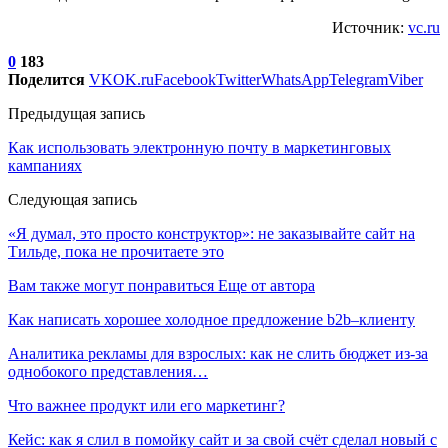
Источник:
vc.ru
0
183
Поделится
VK
OK.ru
Facebook
Twitter
WhatsApp
Telegram
Viber
Предыдущая запись
Как использовать электронную почту в маркетинговых
кампаниях
Следующая запись
«‎Я думал, это просто конструктор»: не заказывайте сайт на
Тильде, пока не прочитаете это
Вам также могут понравиться
Еще от автора
Как написать хорошее холодное предложение b2b–клиенту
Аналитика рекламы для взрослых: как не слить бюджет из-за
однобокого представления…
Что важнее продукт или его маркетинг?
Кейс: как я слил в помойку сайт и за свой счёт сделал новый с