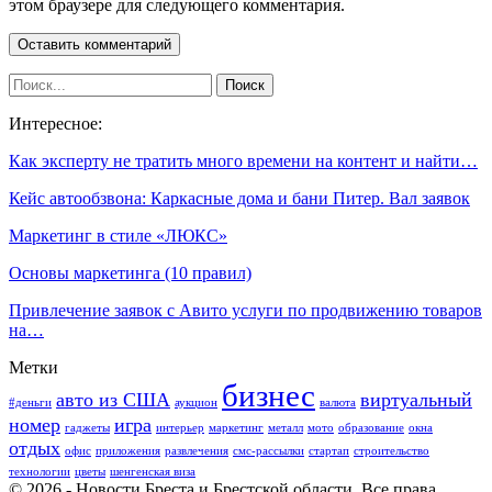
этом браузере для следующего комментария.
Интересное:
Как эксперту не тратить много времени на контент и найти…
Кейс автообзвона: Каркасные дома и бани Питер. Вал заявок
Маркетинг в стиле «ЛЮКС»
Основы маркетинга (10 правил)
Привлечение заявок с Авито услуги по продвижению товаров
на…
Метки
бизнес
авто из США
виртуальный
#деньги
аукцион
валюта
номер
игра
гаджеты
интерьер
маркетинг
металл
мото
образование
окна
отдых
офис
приложения
развлечения
смс-рассылки
стартап
строительство
технологии
цветы
шенгенская виза
© 2026 - Новости Бреста и Брестской области. Все права