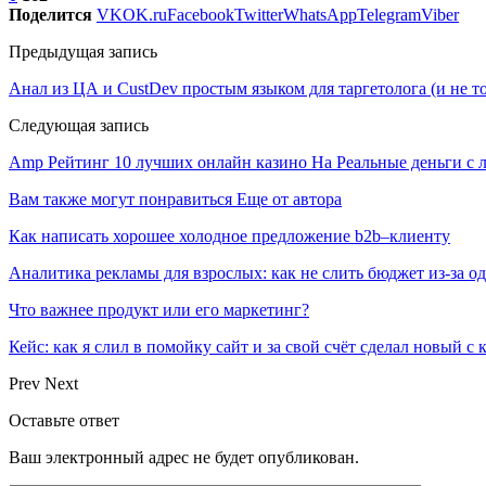
Поделится
VK
OK.ru
Facebook
Twitter
WhatsApp
Telegram
Viber
Предыдущая запись
Анал из ЦА и CustDev простым языком для таргетолога (и не т
Следующая запись
Amp Рейтинг 10 лучших онлайн казино На Реальные деньги с л
Вам также могут понравиться
Еще от автора
Как написать хорошее холодное предложение b2b–клиенту
Аналитика рекламы для взрослых: как не слить бюджет из-за 
Что важнее продукт или его маркетинг?
Кейс: как я слил в помойку сайт и за свой счёт сделал новый с
Prev
Next
Оставьте ответ
Ваш электронный адрес не будет опубликован.