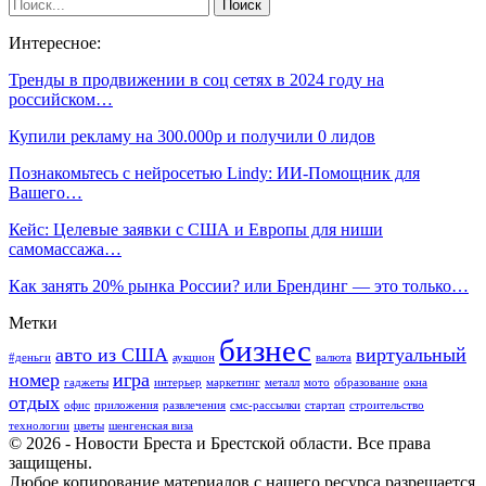
Интересное:
Тренды в продвижении в соц сетях в 2024 году на
российском…
Купили рекламу на 300.000р и получили 0 лидов
Познакомьтесь с нейросетью Lindy: ИИ-Помощник для
Вашего…
Кейс: Целевые заявки с США и Европы для ниши
самомассажа…
Как занять 20% рынка России? или Брендинг — это только…
Метки
бизнес
авто из США
виртуальный
#деньги
аукцион
валюта
номер
игра
гаджеты
интерьер
маркетинг
металл
мото
образование
окна
отдых
офис
приложения
развлечения
смс-рассылки
стартап
строительство
технологии
цветы
шенгенская виза
© 2026 - Новости Бреста и Брестской области. Все права
защищены.
Любое копирование материалов с нашего ресурса разрешается