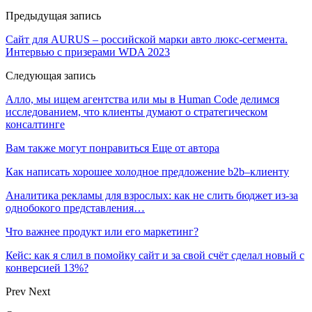
Предыдущая запись
Сайт для AURUS – российской марки авто люкс-сегмента.
Интервью с призерами WDA 2023
Следующая запись
Алло, мы ищем агентства или мы в Human Code делимся
исследованием, что клиенты думают о стратегическом
консалтинге
Вам также могут понравиться
Еще от автора
Как написать хорошее холодное предложение b2b–клиенту
Аналитика рекламы для взрослых: как не слить бюджет из-за
однобокого представления…
Что важнее продукт или его маркетинг?
Кейс: как я слил в помойку сайт и за свой счёт сделал новый с
конверсией 13%?
Prev
Next