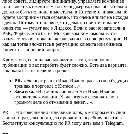
либо совета, лидируете инициативу, управляете компанией
или являетесь именитым топ-менеджером, о вас обязательно
должны быть полноценные статьи в Интернете, иначе вы не
будете восприниматься серьезно, что очень влияет на исходы
сделок. Потому что первое, что делают советники ваших
клиентов — гуглят вас в Яндексе. Если о вас не написали в
РБК, Форбсе, хотя бы на Московском Комсомольце, это
означает, что вы пока не вкладывались в свою репутацию. И
как вы тогда вложитесь в репутацию клиента или бизнеса
клиента — хороший вопрос.
Кроме того, если на вас закажут негатив, то хорошие
публикации о вас перебить будет сложно. Есть два варианта,
как оказаться на первой строчке:
PR.
«Эксперт рынка Иван Иванов рассказал о будущих
трендах в торговле с Китаем…»;
Заказуха.
«Источник сообщает что Иван Иванов,
основатель компании Х, дал взятку следователю в
громком деле об отмывании денег…».
PR — это совершенно отдельный блок, в котором есть свои
фишки и разделы по индексированию, перебиву негатива.
Бесплатную консультацию по PR могу дать вам в Telegram.