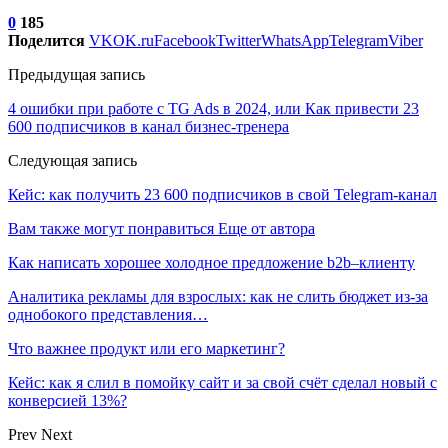
0
185
Поделится
VK
OK.ru
Facebook
Twitter
WhatsApp
Telegram
Viber
Предыдущая запись
4 ошибки при работе с TG Ads в 2024, или Как привести 23
600 подписчиков в канал бизнес-тренера
Следующая запись
Кейс: как получить 23 600 подписчиков в свой Telegram-канал
Вам также могут понравиться
Еще от автора
Как написать хорошее холодное предложение b2b–клиенту
Аналитика рекламы для взрослых: как не слить бюджет из-за
однобокого представления…
Что важнее продукт или его маркетинг?
Кейс: как я слил в помойку сайт и за свой счёт сделал новый с
конверсией 13%?
Prev
Next