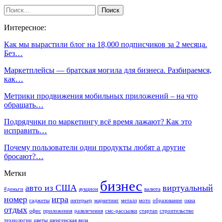
Интересное:
Как мы вырастили блог на 18,000 подписчиков за 2 месяца.
Без…
Маркетплейсы — братская могила для бизнеса. Разбираемся,
как…
Метрики продвижения мобильных приложений – на что
обращать…
Подрядчики по маркетингу всё время лажают? Как это
исправить…
Почему пользователи одни продукты любят а другие
бросают?…
Метки
бизнес
авто из США
виртуальный
#деньги
аукцион
валюта
номер
игра
гаджеты
интерьер
маркетинг
металл
мото
образование
окна
отдых
офис
приложения
развлечения
смс-рассылки
стартап
строительство
технологии
цветы
шенгенская виза