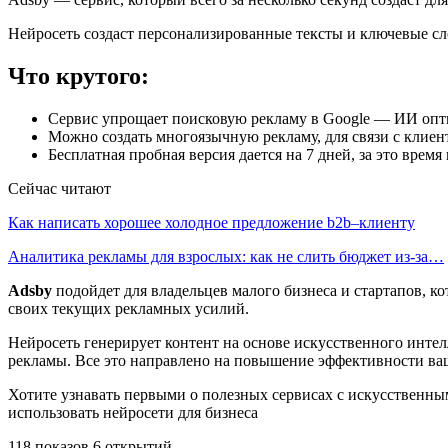
Нейросеть создаст персонализированные тексты и ключевые сло
Что крутого:
Сервис упрощает поисковую рекламу в Google — ИИ опти
Можно создать многоязычную рекламу, для связи с клиен
Бесплатная пробная версия дается на 7 дней, за это время
Сейчас читают
Как написать хорошее холодное предложение b2b–клиенту
Аналитика рекламы для взрослых: как не слить бюджет из-за…
Adsby
подойдет для владельцев малого бизнеса и стартапов, ко
своих текущих рекламных усилий.
Нейросеть генерирует контент на основе искусственного инте
рекламы. Все это направлено на повышение эффективности ваш
Хотите узнавать первыми о полезных сервисах с искусственны
использовать нейросети для бизнеса
118 показов 6 открытий