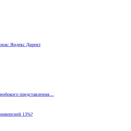
инок: Яндекс Директ
однобокого представления…
 конверсией 13%?