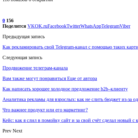
0
156
Поделится
VK
OK.ru
Facebook
Twitter
WhatsApp
Telegram
Viber
Предыдущая запись
Как рекламировать свой Telegram-канал с помощью таких карт
Следующая запись
Продвижение телеграм-канала
Вам также могут понравиться
Еще от автора
Как написать хорошее холодное предложение b2b–клиенту
Аналитика рекламы для взрослых: как не слить бюджет из-за 
Что важнее продукт или его маркетинг?
Кейс: как я слил в помойку сайт и за свой счёт сделал новый с
Prev
Next