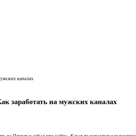
мужских каналах
Как заработать на мужских каналах
жить на Пхукет и забыл про найм». Какая-то параллельная вселен