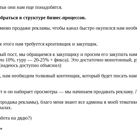
тьи они нам еще понадобятся.
обраться в структуре бизнес-процессов.
омимо продажи рекламы, чтобы канал быстро окупился нам необ
 этого нам требуется креативщик и закупщик.
й пост, мы обращаемся к закупщику и просим его закупить нам 
ло 10%, гуру — 20-25% + фикса). Это достаточно монотонный, 
(надеюсь доступно объяснил)
 нам необходим толковый контенщик, который будет писать нам п
т и он набирает просмотры — мы начинаем продавать рекламу. Лу
и продажа рекламы), благо меня знают все админы в моей тематик
налах.
абота на дядю?)
»