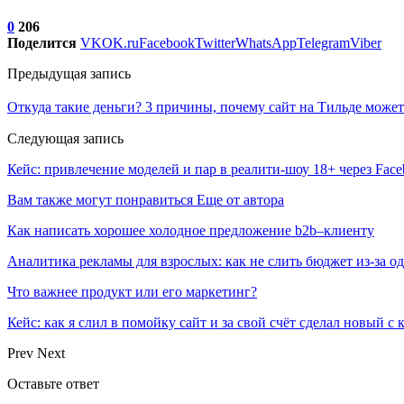
0
206
Поделится
VK
OK.ru
Facebook
Twitter
WhatsApp
Telegram
Viber
Предыдущая запись
Откуда такие деньги? 3 причины, почему сайт на Тильде может 
Следующая запись
Кейс: привлечение моделей и пар в реалити-шоу 18+ через Face
Вам также могут понравиться
Еще от автора
Как написать хорошее холодное предложение b2b–клиенту
Аналитика рекламы для взрослых: как не слить бюджет из-за 
Что важнее продукт или его маркетинг?
Кейс: как я слил в помойку сайт и за свой счёт сделал новый с
Prev
Next
Оставьте ответ