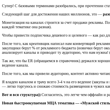
Супер! С базовыми терминами разобрались, при прочтении ста
Следующий шаг для достижения наших миллионов, это —
раз
Монетизация на каналах строится за счет продажи рекламы. П
каждой тематике она разная).
Чтобы привести подписчика дешевого и целевого — как раз для
После того, как креативщик написал нам конвертящий рекламны
закупщики берут % от рекламного бюджета (новички берут око
анализирует каналы и приводит ту аудиторию, что нам нужна! 
Так же, что бы ER (обращаемся в справочник) держался хорошо,
ведение канала.
После того, как мы привели аудиторию, контент активно читаю
Я владею каналом и трачу всего 3-4 ч на его ведение (закупы 
— легко торгуюсь и снижаю стоимость размещения в чужих ка
Вот и вся структура))
Согласитесь, это легче чем оффлайн и р
Новая быстроокупаемая МЦА тематика — «Мужской стиль