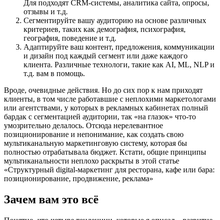
Для подходят CRM-системы, аналитика сайта, опросы,
отзывы и т.д.
Сегментируйте вашу аудиторию на основе различных
критериев, таких как демография, психография,
география, поведение и т.д.
Адаптируйте ваш контент, предложения, коммуникации
и дизайн под каждый сегмент или даже каждого
клиента. Различные технологи, такие как AI, ML, NLP и
т.д. вам в помощь.
Вроде, очевидные действия. Но до сих пор к нам приходят
клиенты, в том числе работавшие с неплохими маркетологами
или агентствами, у которых в рекламных кабинетах полный
бардак с сегментацией аудитории, так «на глазок» что-то
умозрительно делалось. Отсюда нерелевантное
позиционирование и непонимание, как создать свою
мультиканальную маркетинговую систему, которая бы
полностью отрабатывала бюджет. Кстати, общие принципы
мультиканальности неплохо раскрыты в этой статье
«Структурный digital-маркетинг для ресторана, кафе или бара:
позиционирование, продвижение, реклама»
Зачем вам это всё