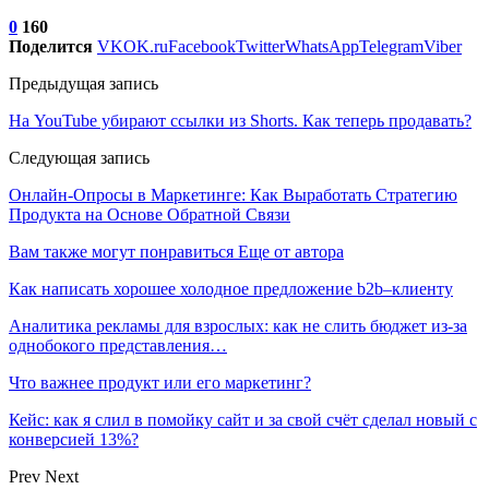
0
160
Поделится
VK
OK.ru
Facebook
Twitter
WhatsApp
Telegram
Viber
Предыдущая запись
На YouTube убирают ссылки из Shorts. Как теперь продавать?
Следующая запись
Онлайн-Опросы в Маркетинге: Как Выработать Стратегию
Продукта на Основе Обратной Связи
Вам также могут понравиться
Еще от автора
Как написать хорошее холодное предложение b2b–клиенту
Аналитика рекламы для взрослых: как не слить бюджет из-за
однобокого представления…
Что важнее продукт или его маркетинг?
Кейс: как я слил в помойку сайт и за свой счёт сделал новый с
конверсией 13%?
Prev
Next