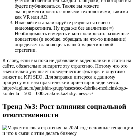
учетом особенностей каждой площадки, на которой вы
будете публиковаться. Также вы можете
экспериментировать с новыми технологиями, такими
как VR или AR.
Измеряйте и анализируйте результаты своего
видеомаркетинга. Ну куда же без аналитики =)
Необходимость измерять и контролировать различные
показатели (и вообще, обращать на что-то внимание)
определяет главная цель вашей маркетинговой
стратегии.
К слову, если вы пока не добавляете водеоролики в статьи на
сайте, обязательно внедрите эту стратегию. Потому что это
значительно улучшает поведенческие факторы и ощутимо
влияет на KPI SEO. Для затравки интереса к данному
процессу вот вам практический ориентир в виде кейса:
https://tagline.ru/panjshin-grupp/cases/seo-fabrika-medicinskogo-
kontenta—500—000-znakov-kazhdiy-mesyac/
Тренд №3: Рост влияния социальной
ответственности