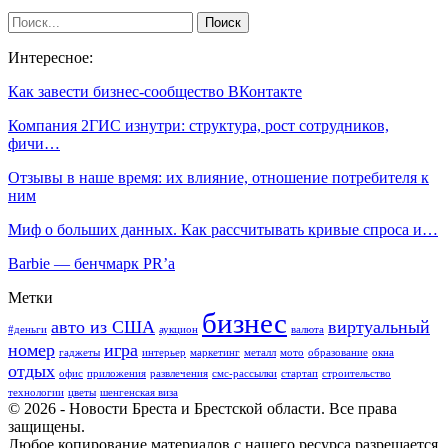
Интересное:
Как завести бизнес-сообщество ВКонтакте
Компания 2ГИС изнутри: структура, рост сотрудников,
фичи…
Отзывы в наше время: их влияние, отношение потребителя к
ним
Миф о больших данных. Как рассчитывать кривые спроса и…
Barbie — бенчмарк PR’a
Метки
бизнес
авто из США
виртуальный
#деньги
аукцион
валюта
номер
игра
гаджеты
интерьер
маркетинг
металл
мото
образование
окна
отдых
офис
приложения
развлечения
смс-рассылки
стартап
строительство
технологии
цветы
шенгенская виза
© 2026 - Новости Бреста и Брестской области. Все права
защищены.
Любое копирование материалов с нашего ресурса разрешается