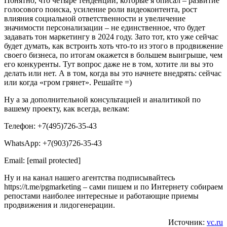
Понятно, что четыре тенденции, которые я описал – развитие
голосового поиска, усиление роли видеоконтента, рост
влияния социальной ответственности и увеличение
значимости персонализации – не единственное, что будет
задавать тон маркетингу в 2024 году. Зато тот, кто уже сейчас
будет думать, как встроить хоть что-то из этого в продвижение
своего бизнеса, по итогам окажется в большем выигрыше, чем
его конкуренты. Тут вопрос даже не в том, хотите ли вы это
делать или нет. А в том, когда вы это начнете внедрять: сейчас
или когда «гром грянет». Решайте =)
Ну а за дополнительной консультацией и аналитикой по
вашему проекту, как всегда, велкам:
Телефон: +7(495)726-35-43
WhatsApp: +7(903)726-35-43
Email: [email protected]
Ну и на канал нашего агентства подписывайтесь
https://t.me/pgmarketing – сами пишем и по Интернету собираем
репостами наиболее интересные и работающие приемы
продвижения и лидогенерации.
Источник:
vc.ru