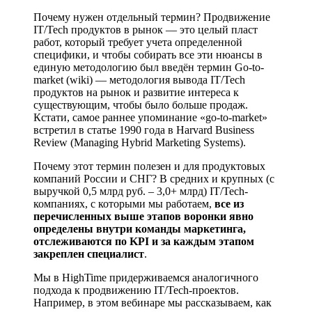
Почему нужен отдельный термин? Продвижение
IT/Tech продуктов в рынок — это целый пласт
работ, который требует учета определенной
специфики, и чтобы собирать все эти нюансы в
единую методологию был введён термин Go-to-
market (wiki) — методология вывода IT/Tech
продуктов на рынок и развитие интереса к
существующим, чтобы было больше продаж.
Кстати, самое раннее упоминание «go-to-market»
встретил в статье 1990 года в Harvard Business
Review (Managing Hybrid Marketing Systems).
Почему этот термин полезен и для продуктовых
компаний России и СНГ? В средних и крупных (с
выручкой 0,5 млрд руб. – 3,0+ млрд) IT/Tech-
компаниях, с которыми мы работаем,
все из
перечисленных выше этапов воронки явно
определены внутри команды маркетинга,
отслеживаются по KPI и за каждым этапом
закреплен специалист
.
Мы в HighTime придерживаемся аналогичного
подхода к продвижению IT/Tech-проектов.
Например, в этом вебинаре мы рассказываем, как