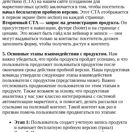
действию (CTA) на нашем сайте (созданном для
маркетинговых целей) заключается в том, чтобы посетитель
начал бесплатную пробную версию.
Этот CTA отображается
в первом экране (hero section) на каждой странице.
Вторичный CTA — запрос на демонстрацию продукта.
Он
присутствует в навигации, футере (footer) и на странице с
ценами. Это может быть гайд или вебинар в записи — они
могут выдаваться только за контакты: посетитель должен
заполнить форму, чтобы получить доступ к контенту.
5. Основные этапы взаимодействия с продуктом.
Нам
важно убедиться, что проба продукта пройдет успешно, и что
пользователь продолжит пользоваться продуктом после
окончания срока действия пробной версии. Наша продуктовая
команда утвердила следующие этапы взаимодействия
пользователя с продуктом (представлены ниже). Важно
отслеживать продвижение пользователя по этим этапам в
продукте. Также возьмем за основу, что продуктовая
аналитика у нас уже классно интегрирована с системой
автоматизации маркетинга, и помогает, делать рассылки со
ссылками на полезный контент. Такой контент как раз и
призван помочь пользователям продвигаться по этапам:
Этап 1:
Пользователь создает учетную запись продукта
и начинает бесплатную пробную версию (триал)