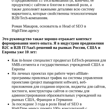
о продвижении IT/Tech-компании (и, конечно, ее
продуктов) с сайтом и блогом в главной роли, а
также дополняет важными деталями всю систему
маркетинга, которые свойственны технологичным
B2B/Tech-компаниям.
Роман Макаров, основатель и Head of SEO в
HighTime.agency
Это руководство также хорошо отражает контекст
формирования моего опыта. Я в индустрии продвижения
B2C и B2B IT/SaaS-решений на рынках России, США и
Европы уже 10 лет:
Как in-house специалист продвигал EdTech-решения для
SMB-сегмента и государственных учреждений США и
Европы
На личных проектах при работе через affiliate-
программы привлекал трафик на системы управления
проектами (project management software), веб-
приложения для создания опросов, виджеты для сайтов,
хостинги, конструкторы сайтов и системы для
администрирования образовательных учреждений на
рынках США, Франции и Германии
За последние 3 года в роли Head of SEO в
HighTime.agency провёл 100+ консультаций с