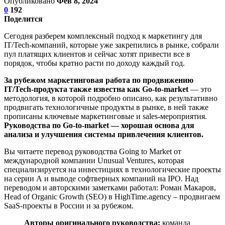
Опубликовано
Фев 8, 2024
0
192
Поделится
Сегодня разберем комплексный подход к маркетингу для
IT/Tech-компаний, которые уже закрепились в рынке, собрали
пул платящих клиентов и сейчас хотят привести все в
порядок, чтобы кратно расти по доходу каждый год.
За рубежом маркетинговая работа по продвижению
IT/Tech-продукта также известна как Go-to-market
— это
методология, в которой подробно описано, как результативно
продвигать технологичные продукты в рынке, в ней также
прописаны ключевые маркетинговые и sales-мероприятия.
Руководства по Go-to-market — хорошая основа для
анализа и улучшения системы привлечения клиентов.
Вы читаете перевод руководства Going to Market от
международной компании Unusual Ventures, которая
специализируется на инвестициях в технологические проекты
на серии А и выводе софтверных компаний на IPO. Над
переводом и авторскими заметками работал: Роман Макаров,
Head of Organic Growth (SEO) в HighTime.agency – продвигаем
SaaS-проекты в России и за рубежом.
Авторы оригинального руководства:
команда