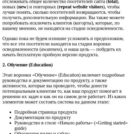
отслеживать общее количество посетителей сайта (
total
),
новых (
new
) и повторных (
repeat website visitors
), чтобы
лучше понять, сколько посетителей возвращаются, чтобы
получить дополнительную информацию. Вы также можете
попробовать исключить клиентов (когорты), которые, по
вашему мнению, не находятся на стадии осведомленности.
Однако пока не будем излишне усложнять и предположим,
что все эти посетители находятся на стадии воронки
осведомленности (awareness), и наша цель — побудить их
начать бесплатную пробную версию продукта.
2. Обучение (Education)
Этап воронки «Обучение» (Education) включает подробные
руководства и документацию по продукту, а также
активности, которые вы проводите, чтобы донести
потенциальным клиентам то, как ваш продукт помогает в
решении их задач и как он на самом деле работает. Из каких
элементов может состоять система на данном этапе:
Подробная страница продукта
Документация по продукту
Руководство в стиле «Начало работы» («Getting started»
guide)
Обучающие видео и гайды