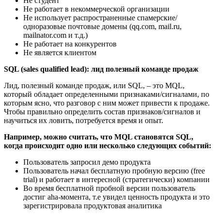
Не студент
Не работает в некоммерческой организации
Не использует распространенные спамерские/
одноразовые почтовые домены (qq.com, mail.ru,
mailnator.com и т.д.)
Не работает на конкурентов
Не является клиентом
SQL (sales qualified lead): лид полезный команде продаж
Лид, полезный команде продаж, или SQL, – это MQL,
который обладает определенными признаками/сигналами, по
которым ясно, что разговор с ним может привести к продаже.
Чтобы правильно определить состав признаков/сигналов и
научиться их ловить, потребуется время и опыт.
Например, можно считать, что MQL становятся SQL,
когда происходит одно или несколько следующих событий:
Пользователь запросил демо продукта
Пользователь начал бесплатную пробную версию (free
trial) и работает в интересной (стратегически) компании
Во время бесплатной пробной версии пользователь
достиг aha-момента, т.е увидел ценность продукта и это
зарегистрировала продуктовая аналитика