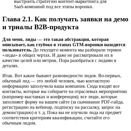
выстроить стратегию контент-маркетинга для
SaaS-компаний под все этапы воронки.
Глава 2.1. Как получать заявки на демо
и триалы B2B-продукта
Для меня, лиды — это такая абстракция, которая
описывает, как глубоко в этапах GTM-воронки находится
пользователь.
До текущего момента мы разбирали термин
«лиды» в общих чертах. И даже не рассматривали их в
качестве целей или метрик. Пора разобраться с лидами в
деталях.
Итак. Вот какие бывают разновидности лидов. Во-первых,
обычный лид — это любой человек, чью контактную
информацию заполучила ваша компания. Сюда входят все
контакты, которые вы собираете на отраслевых мероприятиях
(например выставках и конференция); все люди, которые
заполняют форму на вашем сайте (за скачивание PDF-гайда,
регистрацию на вебинар, подписку на рассылку, запрос на
демонстрацию) и т. д. Пока вы не изучили лида на предмет
соответствия критериям квалификации, считайте его
обычным лидом.