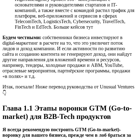
основателями и руководителями стартапов и IT-
компаний, а также вместе с командой растил трафик для
платформ, веб-приложений и сервисов в сферах
TelecomTech, LogisticsTech, Cybersecurity, TravelTech,
FinTech и EdTech. Больше кейсов тут
Будем честными:
собственники бизнеса инвестируют в
digital-маркетинг в расчете на то, что это увеличит поток
лидов и доход компании. И если активности по развитию
сайта и созданию контента не генерируют доход, они найдут
другие направления для вложений времени и ресурсов,
например, тендеры, холодные продажи и ABM, YouTube,
отраслевые мероприятия, партнёрские программы, продажи
«в полях» и т.д.
Итак, поехали! Ниже перевод руководства от Unusual Ventures
👇
Глава 1.1 Этапы воронки GTM (Go-to-
market) для B2B-Tech продуктов
Я всегда рекомендую построить GTM (Go-to-market)-
воронку для вашего бизнеса, прежде чем в лоб браться за