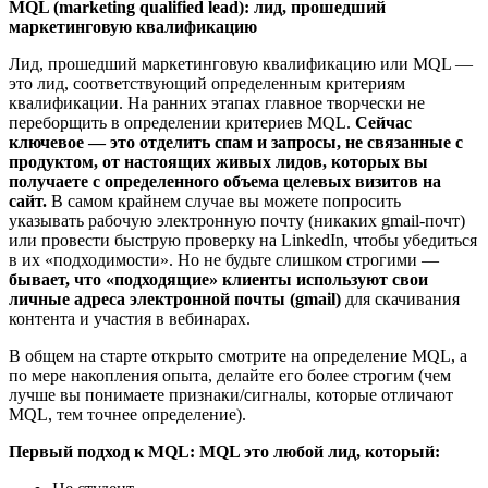
MQL (marketing qualified lead): лид, прошедший
маркетинговую квалификацию
Лид, прошедший маркетинговую квалификацию или MQL —
это лид, соответствующий определенным критериям
квалификации. На ранних этапах главное творчески не
переборщить в определении критериев MQL.
Сейчас
ключевое — это отделить спам и запросы, не связанные с
продуктом, от настоящих живых лидов, которых вы
получаете с определенного объема целевых визитов на
сайт.
В самом крайнем случае вы можете попросить
указывать рабочую электронную почту (никаких gmail-почт)
или провести быструю проверку на LinkedIn, чтобы убедиться
в их «подходимости». Но не будьте слишком строгими —
бывает, что «подходящие» клиенты используют свои
личные адреса электронной почты (gmail)
для скачивания
контента и участия в вебинарах.
В общем на старте открыто смотрите на определение MQL, а
по мере накопления опыта, делайте его более строгим (чем
лучше вы понимаете признаки/сигналы, которые отличают
MQL, тем точнее определение).
Первый подход к MQL: MQL это любой лид, который: