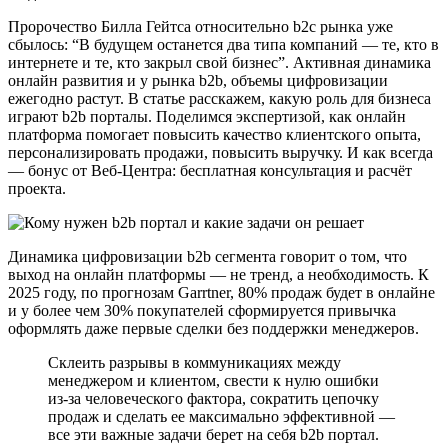
Пророчество Билла Гейтса относительно b2c рынка уже
сбылось: “В будущем останется два типа компаний — те, кто в
интернете и те, кто закрыл свой бизнес”. Активная динамика
онлайн развития и у рынка b2b, объемы цифровизации
ежегодно растут. В статье расскажем, какую роль для бизнеса
играют b2b порталы. Поделимся экспертизой, как онлайн
платформа помогает повысить качество клиентского опыта,
персонализировать продажи, повысить выручку. И как всегда
— бонус от Веб-Центра: бесплатная консультация и расчёт
проекта.
Динамика цифровизации b2b сегмента говорит о том, что
выход на онлайн платформы — не тренд, а необходимость. К
2025 году, по прогнозам Garrtner, 80% продаж будет в онлайне
и у более чем 30% покупателей сформируется привычка
оформлять даже первые сделки без поддержки менеджеров.
Склеить разрывы в коммуникациях между
менеджером и клиентом, свести к нулю ошибки
из-за человеческого фактора, сократить цепочку
продаж и сделать ее максимально эффективной —
все эти важные задачи берет на себя b2b портал.