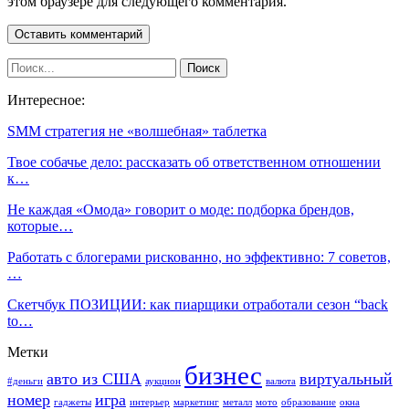
этом браузере для следующего комментария.
Интересное:
SMM стратегия не «волшебная» таблетка
Твое собачье дело: рассказать об ответственном отношении
к…
Не каждая «Омода» говорит о моде: подборка брендов,
которые…
Работать с блогерами рискованно, но эффективно: 7 советов,
…
Скетчбук ПОЗИЦИИ: как пиарщики отработали сезон “back
to…
Метки
бизнес
авто из США
виртуальный
#деньги
аукцион
валюта
номер
игра
гаджеты
интерьер
маркетинг
металл
мото
образование
окна