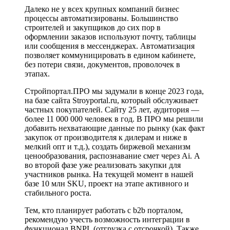
Далеко не у всех крупных компаний бизнес
процессы автоматизированы. Большинство
строителей и закупщиков до сих пор в
оформлении заказов используют почту, таблицы
или сообщения в мессенджерах. Автоматизация
позволяет коммуницировать в едином кабинете,
без потери связи, документов, проволочек в
этапах.
Стройпортал.ПРО мы задумали в конце 2023 года,
на базе сайта Stroyportal.ru, который обслуживает
частных покупателей. Сайту 25 лет, аудитория —
более 11 000 000 человек в год. В ПРО мы решили
добавить нехватающие данные по рынку (как факт
закупок от производителя к дилерам и ниже в
мелкий опт и т.д.), создать биржевой механизм
ценообразования, распознавание смет через Ai. А
во второй фазе уже реализовать закупки для
участников рынка. На текущей момент в нашей
базе 10 млн SKU, проект на этапе активного и
стабильного роста.
Тем, кто планирует работать с b2b порталом,
рекомендую учесть возможность интеграции в
функционал BNPL (отгрузка с отсрочкой). Также