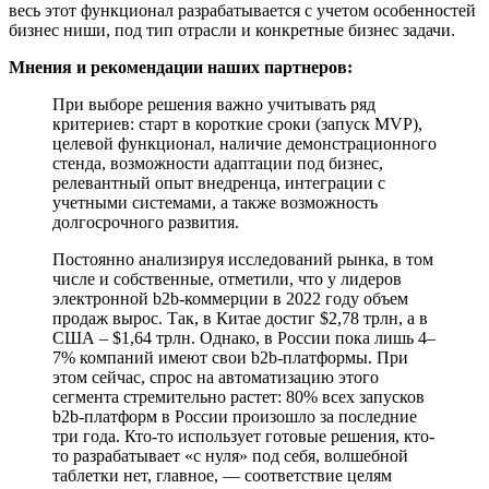
весь этот функционал разрабатывается с учетом особенностей
бизнес ниши, под тип отрасли и конкретные бизнес задачи.
Мнения и рекомендации наших партнеров:
При выборе решения важно учитывать ряд
критериев: старт в короткие сроки (запуск MVP),
целевой функционал, наличие демонстрационного
стенда, возможности адаптации под бизнес,
релевантный опыт внедренца, интеграции с
учетными системами, а также возможность
долгосрочного развития.
Постоянно анализируя исследований рынка, в том
числе и собственные, отметили, что у лидеров
электронной b2b-коммерции в 2022 году объем
продаж вырос. Так, в Китае достиг $2,78 трлн, а в
США – $1,64 трлн. Однако, в России пока лишь 4–
7% компаний имеют свои b2b-платформы. При
этом сейчас, спрос на автоматизацию этого
сегмента стремительно растет: 80% всех запусков
b2b-платформ в России произошло за последние
три года. Кто-то использует готовые решения, кто-
то разрабатывает «с нуля» под себя, волшебной
таблетки нет, главное, — соответствие целям