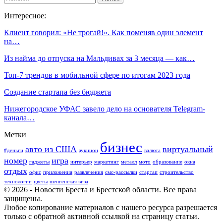
Интересное:
Клиент говорил: «Не трогай!». Как поменяв один элемент
на…
Из найма до отпуска на Мальдивах за 3 месяца — как…
Топ-7 трендов в мобильной сфере по итогам 2023 года
Создание стартапа без бюджета
Нижегородское УФАС завело дело на основателя Telegram-
канала…
Метки
бизнес
авто из США
виртуальный
#деньги
аукцион
валюта
номер
игра
гаджеты
интерьер
маркетинг
металл
мото
образование
окна
отдых
офис
приложения
развлечения
смс-рассылки
стартап
строительство
технологии
цветы
шенгенская виза
© 2026 - Новости Бреста и Брестской области. Все права
защищены.
Любое копирование материалов с нашего ресурса разрешается
только с обратной активной ссылкой на страницу статьи.