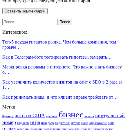
этом браузере для следующего комментария.
Интересное:
Топ-5 неудач гигантов рынка. Чем больше компания, тем
громче…
Как в Телеграм-боте тестировать гипотезы, замерять…
Маркировка рекламы в интернете. Что важно знать бизнесу
о…
Как увеличить количество визитов на сайт с SEO в 2 раза за
1…
Как принимать лиды, и что клиент вправе требовать от…
Метки
бизнес
авто из США
виртуальный
#деньги
аукцион
валюта
номер
игра
гаджеты
интерьер
маркетинг
металл
мото
образование
окна
отдых
офис
приложения
развлечения
смс-рассылки
стартап
строительство