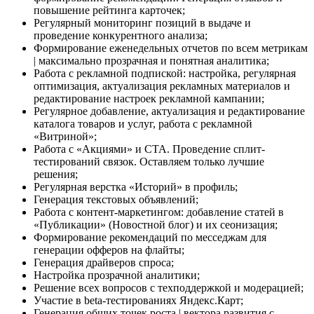
повышение рейтинга карточек;
Регулярный мониторинг позиций в выдаче и
проведение конкурентного анализа;
Формирование еженедельных отчетов по всем метрикам
| максимально прозрачная и понятная аналитика;
Работа с рекламной подпиской: настройка, регулярная
оптимизация, актуализация рекламных материалов и
редактирование настроек рекламной кампании;
Регулярное добавление, актуализация и редактирование
каталога товаров и услуг, работа с рекламной
«Витриной»;
Работа с «Акциями» и CTA. Проведение сплит-
тестирований связок. Оставляем только лучшие
решения;
Регулярная верстка «Историй» в профиль;
Генерация текстовых объявлений;
Работа с контент-маркетингом: добавление статей в
«Публикации» (Новостной блог) и их сеонизация;
Формирование рекомендаций по месседжам для
генерации офферов на флайты;
Генерация драйверов спроса;
Настройка прозрачной аналитики;
Решение всех вопросов с техподдержкой и модерацией;
Участие в beta-тестированиях Яндекс.Карт;
Генерация общих точек роста | вектора развития с