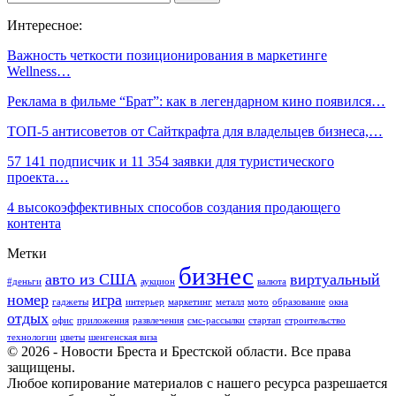
Интересное:
Важность четкости позиционирования в маркетинге
Wellness…
Реклама в фильме “Брат”: как в легендарном кино появился…
ТОП-5 антисоветов от Сайткрафта для владельцев бизнеса,…
57 141 подписчик и 11 354 заявки для туристического
проекта…
4 высокоэффективных способов создания продающего
контента
Метки
бизнес
авто из США
виртуальный
#деньги
аукцион
валюта
номер
игра
гаджеты
интерьер
маркетинг
металл
мото
образование
окна
отдых
офис
приложения
развлечения
смс-рассылки
стартап
строительство
технологии
цветы
шенгенская виза
© 2026 - Новости Бреста и Брестской области. Все права
защищены.
Любое копирование материалов с нашего ресурса разрешается