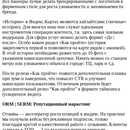
Все баннеры лучше делать брендированными с логотипом в
фирменном стиле для роста узнаваемости и запоминаемости
бренда.
«Истории» в Яндекс.Картах являются хайлайтсами («вечные»
истории). Для многих ниш они служат идеальным
инструментом генерации контента, т.к. здесь самая лояльная
модерация. Для сферы услуг можно делать формат «До |
после». Особо важен раздел «Как пройти» (история
закрепляется первой и появляются на карте рядом с иконкой).
В этой истории необходимо разместить до 10 фото с
указанием навигационной цепочки. Начать можно со станции
метро или узнаваемого объекта в городе: ТЦ, парк и т.д.
После релиза «Как пройти» появится дополнительная плашка
при зуме и наведении, что повысит CTR и улучшит
навигацию пользователям. Отличным решением будет
дополнительный релиз “Как пройти” в формате таймлапса
(ускоренное видео).
ORM | SERM: Репутационный маркетинг
Отзывы — акселератор роста позиций в выдаче. На практике
мы получали кейсы без рекламных подписок, только
благодаря крутой и качественной работе с отзывами. Клиенты
залетали в ТОП — 3 по высокочастотным запросам.