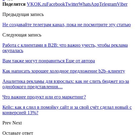
Поделится
VK
OK.ru
Facebook
Twitter
WhatsApp
Telegram
Viber
Предыдущая запись
Не создавайте телеграм канал, пока не посмотрите эту статью
Следующая запись
Работа с клиентами в B2B: что важно учесть, чтобы реклама
окупалась
Вам также могут понравиться
Еще от автора
Как написать хорошее холодное предложение b2b–клиенту
Аналитика рекламы для взрослых: как не слить бюджет из-за
однобокого представления…
Что важнее продукт или его маркетинг?
Кейс: как я слил в помойку сайт и за свой счёт сделал новый с
конверсией 13%?
Prev
Next
Оставьте ответ