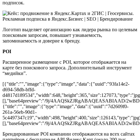
подписок.
Логотип выделяет организацию как лидера рынка по целевым
поисковым запросам, повышает узнаваемость,
запоминаемость и доверие к бренду.
POI
Расширенное размещение с POI, которое отображается на
карте без поискового запроса. Дополнительный инструмент
“медийки”.
[{"title":"","image":{"type":"image","data":{"uuid":"93fa14e2-
d694-58db-bffd-
d4817d189534","width":648,"height":365,"size":127073,"type":"jpg"
[],"base64preview":"/9j/4AAQSkZJRgABAQEASABI
{"title":"","image":{"type":"image","data":{"uuid":"7d2609f0-
261a-56eb-90d1-
5c4497347c19","width":498,"height":400,"size":126143,"type":"jpg"
[],"base64preview":"/9j/4AAQSkZJRgABAQEASABI
Брендированные POI компании отображаются на всех сайтах
партнёров с бесплатным API Яндекс.Карт (около 200 тыс.