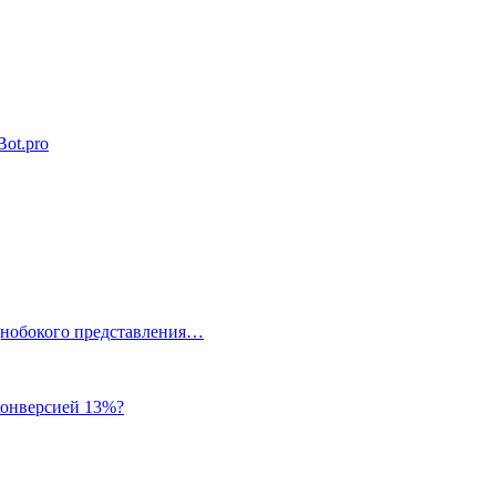
Bot.pro
однобокого представления…
 конверсией 13%?