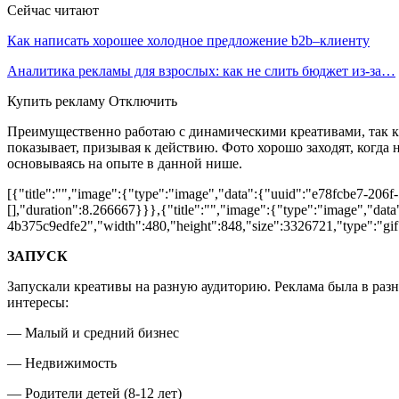
Сейчас читают
Как написать хорошее холодное предложение b2b–клиенту
Аналитика рекламы для взрослых: как не слить бюджет из-за…
Купить рекламу Отключить
Преимущественно работаю с динамическими креативами, так ка
показывает, призывая к действию. Фото хорошо заходят, когд
основываясь на опыте в данной нише.
[{"title":"","image":{"type":"image","data":{"uuid":"e78fcbe7-206f
[],"duration":8.266667}}},{"title":"","image":{"type":"image","dat
4b375c9edfe2","width":480,"height":848,"size":3326721,"type":"gif"
ЗАПУСК
Запускали креативы на разную аудиторию. Реклама была в разны
интересы:
— Малый и средний бизнес
— Недвижимость
— Родители детей (8-12 лет)