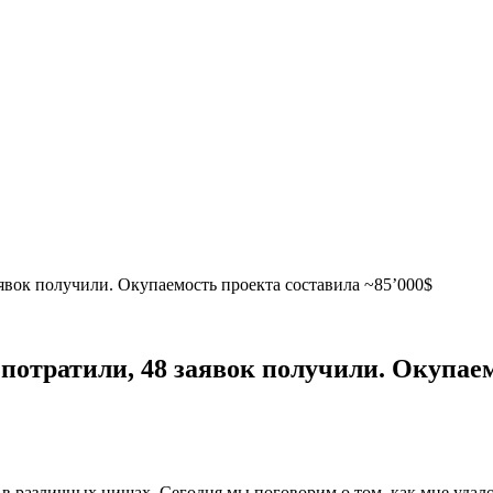
явок получили. Окупаемость проекта составила ~85’000$
потратили, 48 заявок получили. Окупаем
 в различных нишах. Сегодня мы поговорим о том, как мне удал