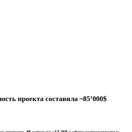
ость проекта составила ~85’000$
ось привлечь
48
заявок по
~13,26$
в сфере недвижимости и