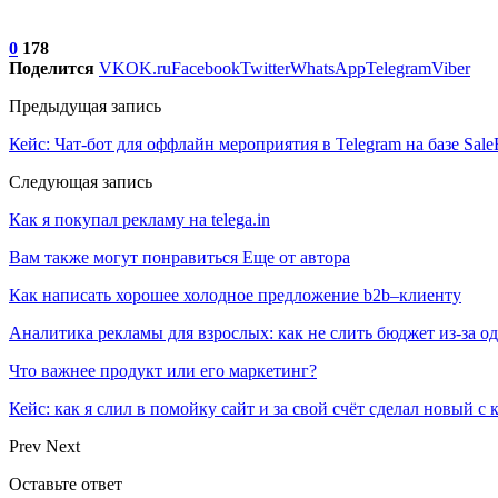
0
178
Поделится
VK
OK.ru
Facebook
Twitter
WhatsApp
Telegram
Viber
Предыдущая запись
Кейс: Чат-бот для оффлайн мероприятия в Telegram на базе Sale
Следующая запись
Как я покупал рекламу на telega.in
Вам также могут понравиться
Еще от автора
Как написать хорошее холодное предложение b2b–клиенту
Аналитика рекламы для взрослых: как не слить бюджет из-за 
Что важнее продукт или его маркетинг?
Кейс: как я слил в помойку сайт и за свой счёт сделал новый с
Prev
Next
Оставьте ответ