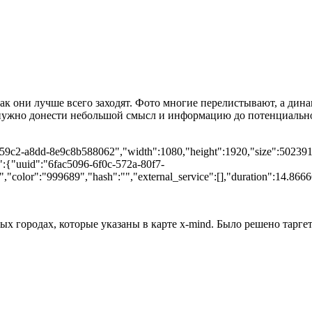
к они лучше всего заходят. Фото многие перелистывают, а дина
а нужно донести небольшой смысл и информацию до потенциальн
-59c2-a8dd-8e9c8b588062","width":1080,"height":1920,"size":5023918,
a":{"uuid":"6fac5096-6f0c-572a-80f7-
,"color":"999689","hash":"","external_service":[],"duration":14.866
х городах, которые указаны в карте x-mind. Было решено таргет