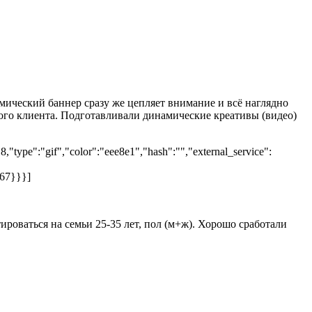
мический баннер сразу же цепляет внимание и всё наглядно
ого клиента. Подготавливали динамические креативы (видео)
"type":"gif","color":"eee8e1","hash":"","external_service":
667}}}]
ироваться на семьи 25-35 лет, пол (м+ж). Хорошо сработали