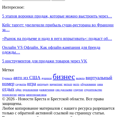
Интересное:
5 этапов воронки продаж, которые можно выстроить через…
Кейс таргет: увеличили прибыль суши-ресторана во Франции
за…
«Рынок на подъеме и надо в него впрыгивать»: подкаст об…
Онлайн VS Офлайн. Как офлайн-кампания для бренда
одежды…
5 инструментов для продажи товаров через VK
Метки
бизнес
авто из США
виртуальный
#деньги
аукцион
валюта
номер
игра
гаджеты
интерьер
маркетинг
металл
мото
образование
окна
отдых
офис
приложения
развлечения
смс-рассылки
стартап
строительство
технологии
цветы
шенгенская виза
© 2026 - Новости Бреста и Брестской области. Все права
защищены.
Любое копирование материалов с нашего ресурса разрешается
только с обратной активной ссылкой на страницу статьи.