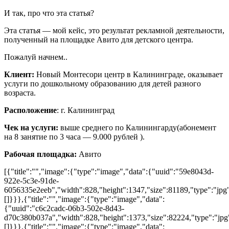
И так, про что эта статья?
Эта статья — мой кейс, это результат рекламной деятельности,
полученный на площадке Авито для детского центра.
Пожалуй начнем..
Клиент:
Новый Монтесори центр в Калининграде, оказывает
услуги по дошкольному образованию для детей разного
возраста.
Расположение
: г. Калининград
Чек на услуги:
выше среднего по Калинингарду(абонемент
на 8 занятие по 3 часа — 9.000 рублей ).
Рабочая площадка:
Авито
[{"title":"","image":{"type":"image","data":{"uuid":"59e8043d-
922e-5c3e-91de-
6056335e2eeb","width":828,"height":1347,"size":81189,"type":"jpg"
[]}}},{"title":"","image":{"type":"image","data":
{"uuid":"c6c2cadc-06b3-502e-8d43-
d70c380b037a","width":828,"height":1373,"size":82224,"type":"jpg"
[]}}},{"title":"","image":{"type":"image","data":