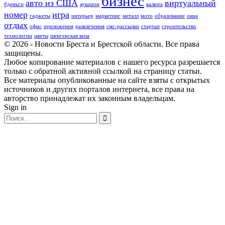
бизнес
авто из США
виртуальный
#деньги
аукцион
валюта
номер
игра
гаджеты
интерьер
маркетинг
металл
мото
образование
окна
отдых
офис
приложения
развлечения
смс-рассылки
стартап
строительство
технологии
цветы
шенгенская виза
© 2026 - Новости Бреста и Брестской области. Все права
защищены.
Любое копирование материалов с нашего ресурса разрешается
только с обратной активной ссылкой на страницу статьи.
Все материалы опубликованные на сайте взяты с открытых
источников и других порталов интернета, все права на
авторство принадлежат их законным владельцам.
Sign in