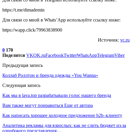
https://t.me/dimademin
Для связи со мной в Whats’App используйте ссылку ниже:
https://wapp.click/79963838900
Источник:
vc.ru
0
170
Поделится
VK
OK.ru
Facebook
Twitter
WhatsApp
Telegram
Viber
Предыдущая запись
Коллаб Роллтон и бренда одежды «You Wanna»
Следующая запись
Как мы в lava.top разрабатывали голос нашего бренда
Вам также могут понравиться
Еще от автора
Как написать хорошее холодное предложение b2b–клиенту
Аналитика рекламы для взрослых: как не слить бюджет из-за
однобокого представления…