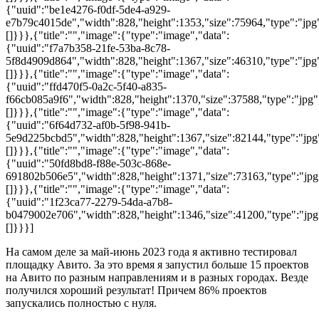
{"uuid":"be1e4276-f0df-5de4-a929-
e7b79c4015de","width":828,"height":1353,"size":75964,"type":"jpg"
[]}}},{"title":"","image":{"type":"image","data":
{"uuid":"f7a7b358-21fe-53ba-8c78-
5f8d4909d864","width":828,"height":1367,"size":46310,"type":"jpg"
[]}}},{"title":"","image":{"type":"image","data":
{"uuid":"ffd470f5-0a2c-5f40-a835-
f66cb085a9f6","width":828,"height":1370,"size":37588,"type":"jpg",
[]}}},{"title":"","image":{"type":"image","data":
{"uuid":"6f64d732-af0b-5f98-941b-
5e9d225bcbd5","width":828,"height":1367,"size":82144,"type":"jpg"
[]}}},{"title":"","image":{"type":"image","data":
{"uuid":"50fd8bd8-f88e-503c-868e-
691802b506e5","width":828,"height":1371,"size":73163,"type":"jpg"
[]}}},{"title":"","image":{"type":"image","data":
{"uuid":"1f23ca77-2279-54da-a7b8-
b0479002e706","width":828,"height":1346,"size":41200,"type":"jpg"
[]}}}]
На самом деле за май-июнь 2023 года я активно тестировал
площадку Авито. За это время я запустил больше 15 проектов
на Авито по разным направлениям и в разных городах. Везде
получился хороший результат! Причем 86% проектов
запускались полностью с нуля.