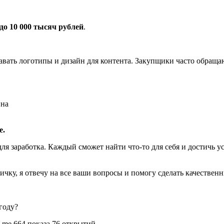
 до 10 000 тысяч рублей
.
авать логотипы и дизайн для контента. Закупщики часто обращаю
йна
е.
ля заработка. Каждый сможет найти что-то для себя и достичь у
чку, я отвечу на все ваши вопросы и помогу сделать качествен
 t.me 664 показа 76 открытий