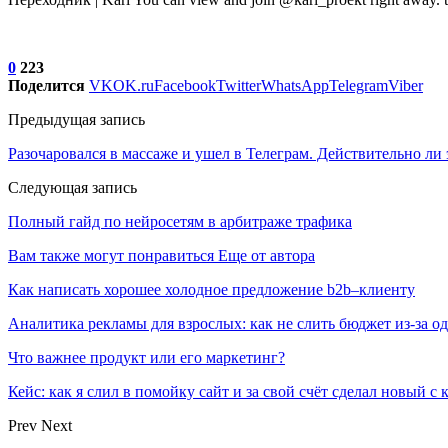
0
223
Поделится
VK
OK.ru
Facebook
Twitter
WhatsApp
Telegram
Viber
Предыдущая запись
Разочаровался в массаже и ушел в Телеграм. Действительно ли 
Следующая запись
Полный гайд по нейросетям в арбитраже трафика
Вам также могут понравиться
Еще от автора
Как написать хорошее холодное предложение b2b–клиенту
Аналитика рекламы для взрослых: как не слить бюджет из-за 
Что важнее продукт или его маркетинг?
Кейс: как я слил в помойку сайт и за свой счёт сделал новый с
Prev
Next