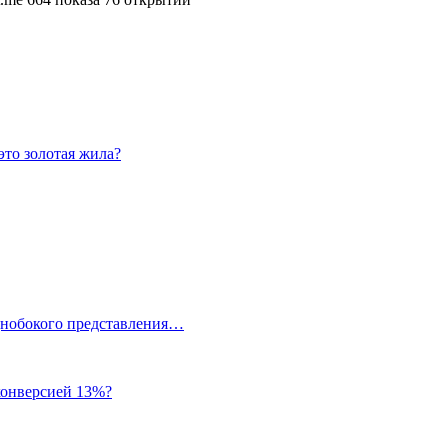
это золотая жила?
однобокого представления…
 конверсией 13%?