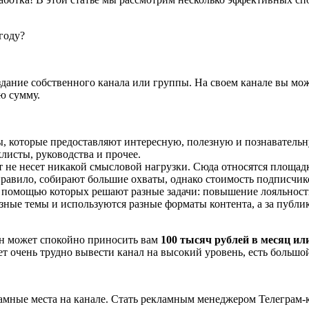
здание собственного канала или группы. На своем канале вы мож
ю сумму.
лы, которые предоставляют интересную, полезную и познаватель
листы, руководства и прочее.
нт не несет никакой смысловой нагрузки. Сюда относятся площа
авило, собирают большие охваты, однако стоимость подписчиков
 помощью которых решают разные задачи: повышение лояльности,
азные темы и используются разные форматы контента, а за публ
Он может спокойно приносить вам
100 тысяч рублей в месяц ил
 очень трудно вывести канал на высокий уровень, есть большой
амные места на канале. Стать рекламным менеджером Телеграм-