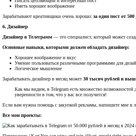
Писать цепляющий и интересный пост
Иметь хорошее воображение
Зарабатывают креативщики очень хорошо:
за один пост от 500
6. Дизайнер
Дизайнер в Телеграмм
— это специалист, который может созд
Основные навыки, которыми должен обладать дизайнер:
Хорошее воображение и вкус
Умение пользоваться различными программами для диза
Логическое мышление
Зарабатывать дизайнер в месяц может
30 тысяч рублей и выш
Как мы видим, в Telegram есть множество возможностей д
уверенности в том, что у вас все получится!
Если вам нужна помощь с закупкой рекламы, напишите мне в ли
Все мои проекты:
Переходник | Kari You can view and join @kari_proekt right away.