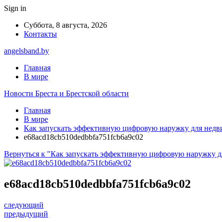
Sign in
Суббота, 8 августа, 2026
Контакты
angelsband.by
Главная
В мире
Новости Бреста и Брестской области
Главная
В мире
Как запускать эффективную цифровую наружку для недви
e68acd18cb510dedbbfa751fcb6a9c02
Вернуться к "Как запускать эффективную цифровую наружку д
e68acd18cb510dedbbfa751fcb6a9c02
следующий
предыдущий