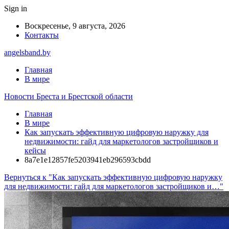
Sign in
Воскресенье, 9 августа, 2026
Контакты
angelsband.by
Главная
В мире
Новости Бреста и Брестской области
Главная
В мире
Как запускать эффективную цифровую наружку для
недвижимости: гайд для маркетологов застройщиков и
кейсы
8a7e1e12857fe5203941eb296593cbdd
Вернуться к "Как запускать эффективную цифровую наружку
для недвижимости: гайд для маркетологов застройщиков и…"