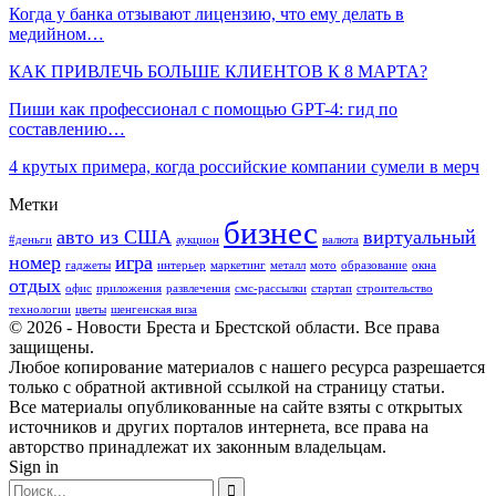
Когда у банка отзывают лицензию, что ему делать в
медийном…
КАК ПРИВЛЕЧЬ БОЛЬШЕ КЛИЕНТОВ К 8 МАРТА?
Пиши как профессионал с помощью GPT-4: гид по
составлению…
4 крутых примера, когда российские компании сумели в мерч
Метки
бизнес
авто из США
виртуальный
#деньги
аукцион
валюта
номер
игра
гаджеты
интерьер
маркетинг
металл
мото
образование
окна
отдых
офис
приложения
развлечения
смс-рассылки
стартап
строительство
технологии
цветы
шенгенская виза
© 2026 - Новости Бреста и Брестской области. Все права
защищены.
Любое копирование материалов с нашего ресурса разрешается
только с обратной активной ссылкой на страницу статьи.
Все материалы опубликованные на сайте взяты с открытых
источников и других порталов интернета, все права на
авторство принадлежат их законным владельцам.
Sign in