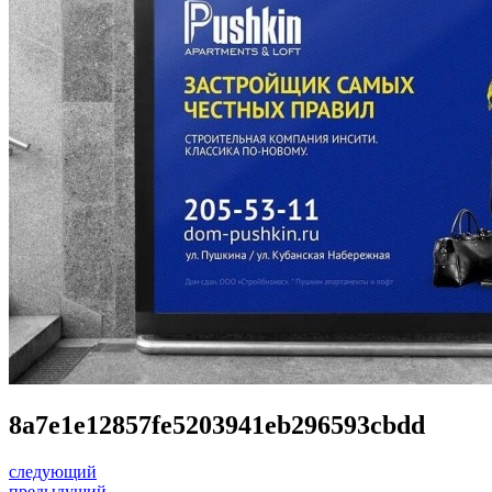
8a7e1e12857fe5203941eb296593cbdd
следующий
предыдущий