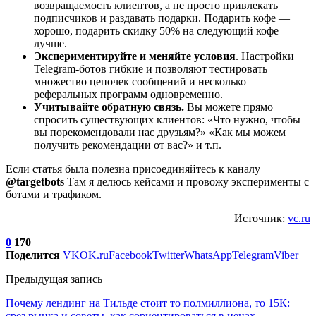
возвращаемость клиентов, а не просто привлекать
подписчиков и раздавать подарки. Подарить кофе —
хорошо, подарить скидку 50% на следующий кофе —
лучше.
Экспериментируйте и меняйте условия
. Настройки
Telegram-ботов гибкие и позволяют тестировать
множество цепочек сообщений и несколько
реферальных программ одновременно.
Учитывайте обратную связь.
Вы можете прямо
спросить существующих клиентов: «Что нужно, чтобы
вы порекомендовали нас друзьям?» «Как мы можем
получить рекомендации от вас?» и т.п.
Если статья была полезна присоединяйтесь к каналу
@targetbots
Там я делюсь кейсами и провожу эксперименты с
ботами и трафиком.
Источник:
vc.ru
0
170
Поделится
VK
OK.ru
Facebook
Twitter
WhatsApp
Telegram
Viber
Предыдущая запись
Почему лендинг на Тильде стоит то полмиллиона, то 15К:
срез рынка и советы, как сориентироваться в ценах