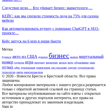
Следствие вели… Кто убивает бизнес: маркетологи,…
КЕЙС: как мы снизили стоимость лида на 75% для салона
мебели
Как автоматизировать рутину с помощью ChatGPT в SEO-
проекте…
Кейс запуск на 6 млн в нише бьюти
Метки
бизнес
авто из США
виртуальный
#деньги
аукцион
валюта
номер
игра
гаджеты
интерьер
маркетинг
металл
мото
образование
окна
отдых
офис
приложения
развлечения
смс-рассылки
стартап
строительство
технологии
цветы
шенгенская виза
© 2026 - Новости Бреста и Брестской области. Все права
защищены.
Любое копирование материалов с нашего ресурса разрешается
только с обратной активной ссылкой на страницу статьи.
Все материалы опубликованные на сайте взяты с открытых
источников и других порталов интернета, все права на
авторство принадлежат их законным владельцам.
Sign in