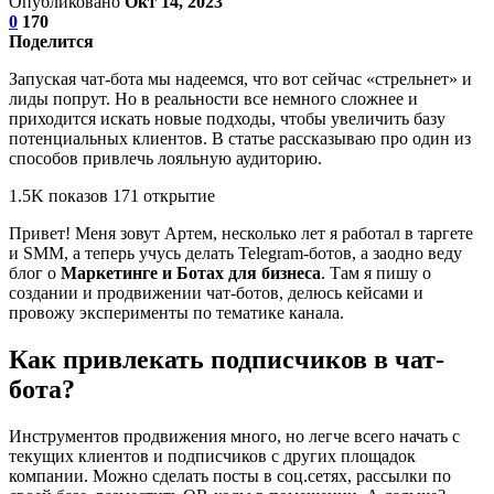
Опубликовано
Окт 14, 2023
0
170
Поделится
Запуская чат-бота мы надеемся, что вот сейчас «стрельнет» и
лиды попрут. Но в реальности все немного сложнее и
приходится искать новые подходы, чтобы увеличить базу
потенциальных клиентов. В статье рассказываю про один из
способов привлечь лояльную аудиторию.
1.5K показов 171 открытие
Привет! Меня зовут Артем, несколько лет я работал в таргете
и SMM, а теперь учусь делать Telegram-ботов, а заодно веду
блог о
Маркетинге и Ботах для бизнеса
. Там я пишу о
создании и продвижении чат-ботов, делюсь кейсами и
провожу эксперименты по тематике канала.
Как привлекать подписчиков в чат-
бота?
Инструментов продвижения много, но легче всего начать с
текущих клиентов и подписчиков с других площадок
компании. Можно сделать посты в соц.сетях, рассылки по