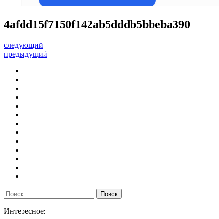
4afdd15f7150f142ab5dddb5bbeba390
следующий
предыдущий
Интересное: