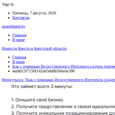
Sign in
Пятница, 7 августа, 2026
Контакты
angelsband.by
Главная
В мире
Новости Бреста и Брестской области
Главная
В мире
Как с помощью Исскуственного Интелекта создать портре
4afdd15f7150f142ab5dddb5bbeba390
Вернуться к "Как с помощью Исскуственного Интелекта создать