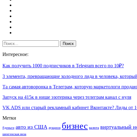
Интересное:
Как получить 1000 подписчиков в Telegram всего по 10₽?
3 элемента, превращающие холодного лида в человека, котор
Та самая автоворонка в Телеграм, которую маркетологи прод
Запуск на 415к в нише эзотерика через телеграм канал с нуля
VK ADS или старый рекламный кабинет Вконтакте? Лиды от 
Метки
бизнес
авто из США
виртуальный н
#деньги
аукцион
валюта
шенгенская виза