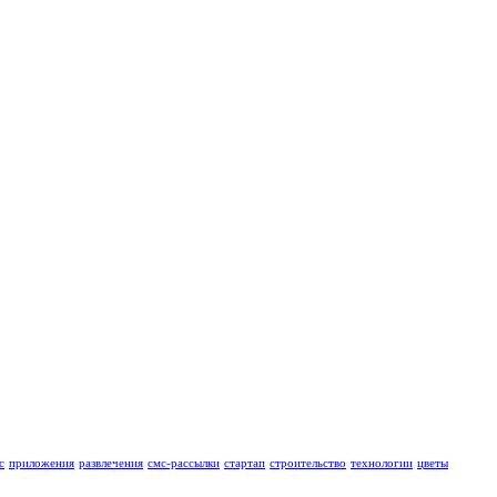
с
приложения
развлечения
смс-рассылки
стартап
строительство
технологии
цветы