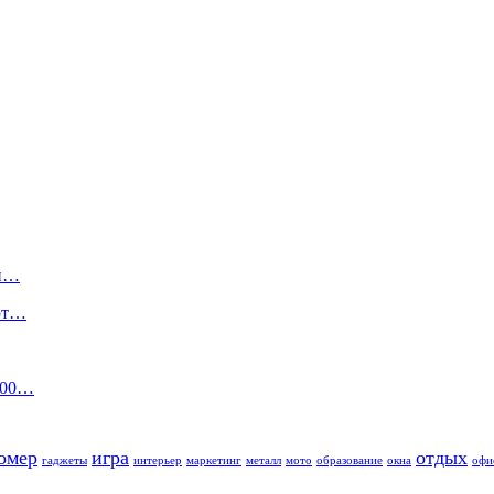
ый…
ают…
100…
омер
игра
отдых
гаджеты
интерьер
маркетинг
металл
мото
образование
окна
офи