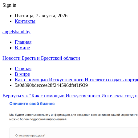
Sign in
Пятница, 7 августа, 2026
Контакты
angelsband.by
Главная
В мире
Новости Бреста и Брестской области
Главная
В мире
Как с помощью Исскуственного Интелекта создать портре
5a0d890bdeccee28f244596dfef1f939
Вернуться к "Как с помощью Исскуственного Интелекта создать