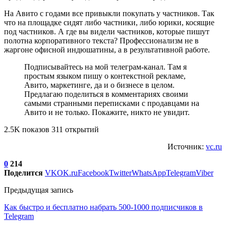
На Авито с годами все привыкли покупать у частников. Так
что на площадке сидят либо частники, либо юрики, косящие
под частников. А где вы видели частников, которые пишут
полотна корпоративного текста? Профессионализм не в
жаргоне офисной индюшатины, а в результативной работе.
Подписывайтесь на мой телеграм-канал. Там я
простым языком пишу о контекстной рекламе,
Авито, маркетинге, да и о бизнесе в целом.
Предлагаю поделиться в комментариях своими
самыми странными переписками с продавцами на
Авито и не только. Покажите, никто не увидит.
2.5K показов 311 открытий
Источник:
vc.ru
0
214
Поделится
VK
OK.ru
Facebook
Twitter
WhatsApp
Telegram
Viber
Предыдущая запись
Как быстро и бесплатно набрать 500-1000 подписчиков в
Telegram