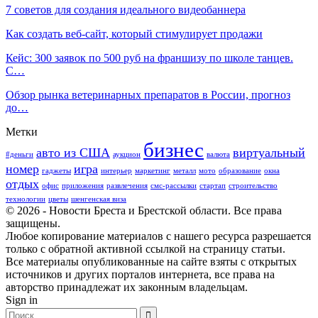
7 советов для создания идеального видеобаннера
Как создать веб-сайт, который стимулирует продажи
Кейс: 300 заявок по 500 руб на франшизу по школе танцев.
С…
Обзор рынка ветеринарных препаратов в России, прогноз
до…
Метки
бизнес
авто из США
виртуальный
#деньги
аукцион
валюта
номер
игра
гаджеты
интерьер
маркетинг
металл
мото
образование
окна
отдых
офис
приложения
развлечения
смс-рассылки
стартап
строительство
технологии
цветы
шенгенская виза
© 2026 - Новости Бреста и Брестской области. Все права
защищены.
Любое копирование материалов с нашего ресурса разрешается
только с обратной активной ссылкой на страницу статьи.
Все материалы опубликованные на сайте взяты с открытых
источников и других порталов интернета, все права на
авторство принадлежат их законным владельцам.
Sign in