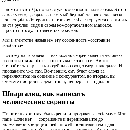
Плохо ли это? Да, но такая уж особенность платформы. Это то
самое место, где далеко не самый бедный человек, час назад
лопающий лобстеров на патриках, сейчас торгуется с вами из-
за ста рублей, сидя в своём комфортабельном Майбахе.
Просто потому, что здесь так заведено.
Мы в агентстве называем эту особенность «состояние
жлобства».
Поэтому ваша задача — как можно скорее вывести человека
из состояния жлобства, то есть вывести его из Авито.
Старайтесь закрывать людей на созвон, замер и так далее. И
продавайте уже там. Во-первых, ему будет сложнее
переключится на общение с конкурентом, во-вторых, вы
сможете построить адекватный, непрерывный диалог.
Шпаргалка, как написать
человеческие скрипты
Пишите в скриптах, будто решили продавать своей маме. Или
папе. Если нет — сокращайте и переписывайте до
нормальной кондиции medium well: понятный текст для
живого человека. Когда покупатель заходит на Авито, для