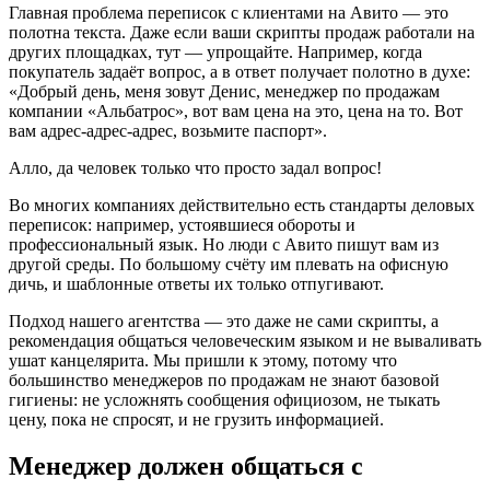
Главная проблема переписок с клиентами на Авито — это
полотна текста. Даже если ваши скрипты продаж работали на
других площадках, тут — упрощайте. Например, когда
покупатель задаёт вопрос, а в ответ получает полотно в духе:
«Добрый день, меня зовут Денис, менеджер по продажам
компании «Альбатрос», вот вам цена на это, цена на то. Вот
вам адрес-адрес-адрес, возьмите паспорт».
Алло, да человек только что просто задал вопрос!
Во многих компаниях действительно есть стандарты деловых
переписок: например, устоявшиеся обороты и
профессиональный язык. Но люди с Авито пишут вам из
другой среды. По большому счёту им плевать на офисную
дичь, и шаблонные ответы их только отпугивают.
Подход нашего агентства — это даже не сами скрипты, а
рекомендация общаться человеческим языком и не вываливать
ушат канцелярита. Мы пришли к этому, потому что
большинство менеджеров по продажам не знают базовой
гигиены: не усложнять сообщения официозом, не тыкать
цену, пока не спросят, и не грузить информацией.
Менеджер должен общаться с