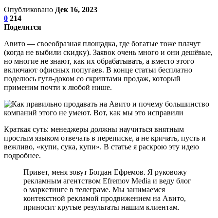
Опубликовано
Дек 16, 2023
0
214
Поделится
Авито — своеобразная площадка, где богатые тоже плачут
(когда не выбили скидку). Заявок очень много и они дешёвые,
но многие не знают, как их обрабатывать, а вместо этого
включают офисных попугаев. В конце статьи бесплатно
поделюсь гугл-доком со скриптами продаж, который
применим почти к любой нише.
Краткая суть: менеджеры должны научиться внятным
простым языком отвечать в переписке, а не кричать, пусть и
вежливо, «купи, сука, купи». В статье я раскрою эту идею
подробнее.
Привет, меня зовут Богдан Ефремов. Я руковожу
рекламным агентством Efremov Media и веду блог
о маркетинге в телеграме. Мы занимаемся
контекстной рекламой продвижением на Авито,
приносит крутые результаты нашим клиентам.