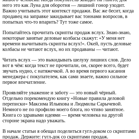
него это как Луна для оборотня — лишний гонор уходит.
Важно учитывать этот контекст продажи. Вас же бесит, когда
продавец на заправке закидывает вас тоннами вопросов, в
попытках что-то впарить? Тут тоже самое.
Попытайтесь прочитать скрипты продаж вслух. Знаю-знаю,
некоторые занятые деловые колбасы скажут: «У меня нет
времени вычитывать скрипты вслух!». Окей, пусть деловые
колбасы не читают вслух, но их продаваны — читают.
Читать вслух — это выкидывать шелуху лишних слов. Дело
вот в чём: когда текст не прочитали, он, скорее всего, будет
звучать нудно, с натяжечкой. А во время первого касания
менеджера с покупателем, как сами знаете, важно сильное
первое впечатление.
Проявляйте уважение и заботу — это новый чёрный.
Отдельно порекомендую книгу «Новые правила деловой
переписки» Максима Ильяхова и Людмилы Сарычевой.
Немного не по профилю моего блога, но чтиво занятное.
Книга со здравыми идеями — время человека на другой
стороне экрана надо уважать.
В начале статьи я обещал поделиться гугл-доком со скриптами
продаж. Держите: гугл-док со скриптами продаж.