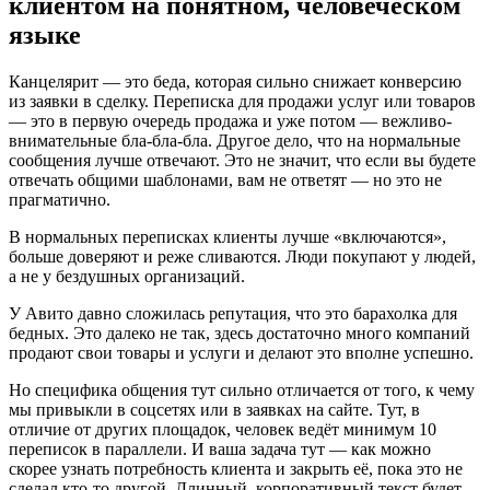
клиентом на понятном, человеческом
языке
Канцелярит — это беда, которая сильно снижает конверсию
из заявки в сделку. Переписка для продажи услуг или товаров
— это в первую очередь продажа и уже потом — вежливо-
внимательные бла-бла-бла. Другое дело, что на нормальные
сообщения лучше отвечают. Это не значит, что если вы будете
отвечать общими шаблонами, вам не ответят — но это не
прагматично.
В нормальных переписках клиенты лучше «включаются»,
больше доверяют и реже сливаются. Люди покупают у людей,
а не у бездушных организаций.
У Авито давно сложилась репутация, что это барахолка для
бедных. Это далеко не так, здесь достаточно много компаний
продают свои товары и услуги и делают это вполне успешно.
Но специфика общения тут сильно отличается от того, к чему
мы привыкли в соцсетях или в заявках на сайте. Тут, в
отличие от других площадок, человек ведёт минимум 10
переписок в параллели. И ваша задача тут — как можно
скорее узнать потребность клиента и закрыть её, пока это не
сделал кто-то другой. Длинный, корпоративный текст будет