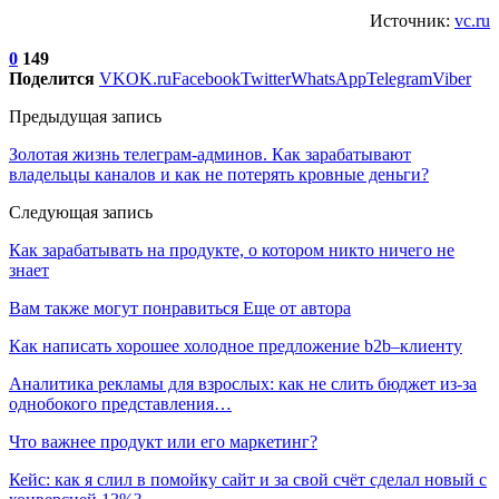
Источник:
vc.ru
0
149
Поделится
VK
OK.ru
Facebook
Twitter
WhatsApp
Telegram
Viber
Предыдущая запись
Золотая жизнь телеграм-админов. Как зарабатывают
владельцы каналов и как не потерять кровные деньги?
Следующая запись
Как зарабатывать на продукте, о котором никто ничего не
знает
Вам также могут понравиться
Еще от автора
Как написать хорошее холодное предложение b2b–клиенту
Аналитика рекламы для взрослых: как не слить бюджет из-за
однобокого представления…
Что важнее продукт или его маркетинг?
Кейс: как я слил в помойку сайт и за свой счёт сделал новый с