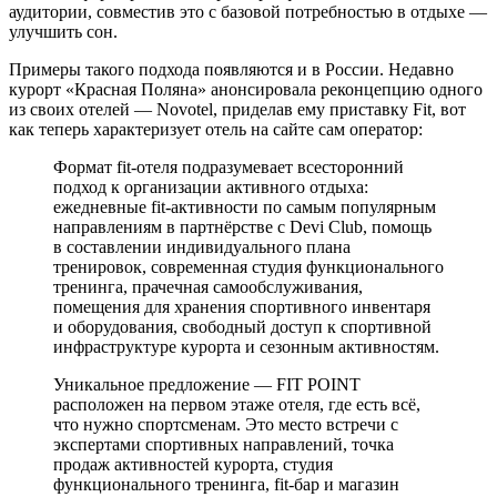
аудитории, совместив это с базовой потребностью в отдыхе —
улучшить сон.
Примеры такого подхода появляются и в России. Недавно
курорт «Красная Поляна» анонсировала реконцепцию одного
из своих отелей — Novotel, приделав ему приставку Fit, вот
как теперь характеризует отель на сайте сам оператор:
Формат fit-отеля подразумевает всесторонний
подход к организации активного отдыха:
ежедневные fit-активности по самым популярным
направлениям в партнёрстве с Devi Club, помощь
в составлении индивидуального плана
тренировок, современная студия функционального
тренинга, прачечная самообслуживания,
помещения для хранения спортивного инвентаря
и оборудования, свободный доступ к спортивной
инфраструктуре курорта и сезонным активностям.
Уникальное предложение — FIT POINT
расположен на первом этаже отеля, где есть всё,
что нужно спортсменам. Это место встречи с
экспертами спортивных направлений, точка
продаж активностей курорта, студия
функционального тренинга, fit-бар и магазин