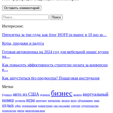
Интересное:
Пятилетка за три года: как блог HOFF.ru вырос в 10 раз за…
Коты, продажи и радуга
Готовая автоворонка на 2024 год для мебельной ниши: кухни
на…
Как повысить эффективность стратегии оплата за конверсии
в…
Как запуститься без продюсера? Пошаговая инструкция
Метки
бизнес
авто из США
виртуальный
#деньги
аукцион
валюта
номер
игра
гаджеты
интерьер
маркетинг
металл
мото
образование
окна
отдых
офис
приложения
развлечения
смс-рассылки
стартап
строительство
технологии
цветы
шенгенская виза