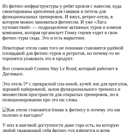
Из фитнес-инфраструктуры у ребят кровля с навесом, куда
смонтированы крепления для гамаков и петель для
функциональных тренировок. И вжух, ретрит-отель, в
котором можно заниматься фитнесом. И уже «Лига
путешествий» — подразделение активных туров и кэмпов
компании, которая организует Гонку героев ездит в свои
фитнес-туры сюда. Это и есть маркетинг.
Некоторые отели сами того не понимая становятся удобной
площадкой для фитнес-туров и ретритов, но почему-то не
торопятся упаковать это в продукт.
Вот сочинский Cosmos Stay Le Rond, который работает в
Дагомысе.
Это отель 5* с прекрасной спа-зоной, кучей зон для прогулок,
хорошей набережной, залом функционального тренинга и
множеством пространств для открытых тренировок, но в
позиционировании про это ни слова.
У них в шаговой доступности даже гора есть, на которую
любой уважающий себя фитнес-тур взберется и всем