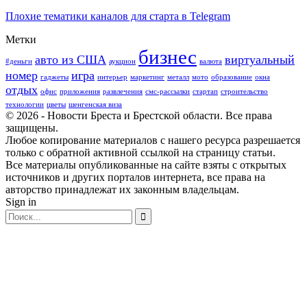
Плохие тематики каналов для старта в Telegram
Метки
бизнес
авто из США
виртуальный
#деньги
аукцион
валюта
номер
игра
гаджеты
интерьер
маркетинг
металл
мото
образование
окна
отдых
офис
приложения
развлечения
смс-рассылки
стартап
строительство
технологии
цветы
шенгенская виза
© 2026 - Новости Бреста и Брестской области. Все права
защищены.
Любое копирование материалов с нашего ресурса разрешается
только с обратной активной ссылкой на страницу статьи.
Все материалы опубликованные на сайте взяты с открытых
источников и других порталов интернета, все права на
авторство принадлежат их законным владельцам.
Sign in