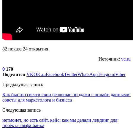
82 показа 24 открытия
Источник:
vc.ru
0
170
Поделится
VK
OK.ru
Facebook
Twitter
WhatsApp
Telegram
Viber
Предыдущая запись
Как быстро свести свои реальные продажи с онлайн данными:
советы для маркетолога и бизнеса
Следующая запись
нетмонет, но есть сайт. кейс: как мы делали лендинг для
проекта альфа-банка