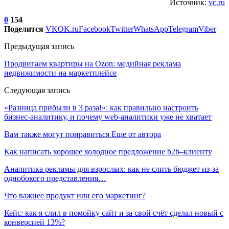
Источник:
vc.ru
0
154
Поделится
VK
OK.ru
Facebook
Twitter
WhatsApp
Telegram
Viber
Предыдущая запись
Продвигаем квартиры на Ozon: медийная реклама
недвижимости на маркетплейсе
Следующая запись
«‎Разница прибыли в 3 раза!»: как правильно настроить
бизнес-аналитику, и почему web-аналитики уже не хватает
Вам также могут понравиться
Еще от автора
Как написать хорошее холодное предложение b2b–клиенту
Аналитика рекламы для взрослых: как не слить бюджет из-за
однобокого представления…
Что важнее продукт или его маркетинг?
Кейс: как я слил в помойку сайт и за свой счёт сделал новый с
конверсией 13%?