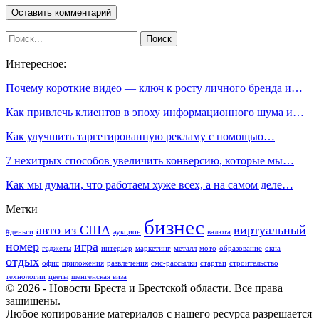
Интересное:
Почему короткие видео — ключ к росту личного бренда и…
Как привлечь клиентов в эпоху информационного шума и…
Как улучшить таргетированную рекламу с помощью…
7 нехитрых способов увеличить конверсию, которые мы…
Как мы думали, что работаем хуже всех, а на самом деле…
Метки
бизнес
авто из США
виртуальный
#деньги
аукцион
валюта
номер
игра
гаджеты
интерьер
маркетинг
металл
мото
образование
окна
отдых
офис
приложения
развлечения
смс-рассылки
стартап
строительство
технологии
цветы
шенгенская виза
© 2026 - Новости Бреста и Брестской области. Все права
защищены.
Любое копирование материалов с нашего ресурса разрешается