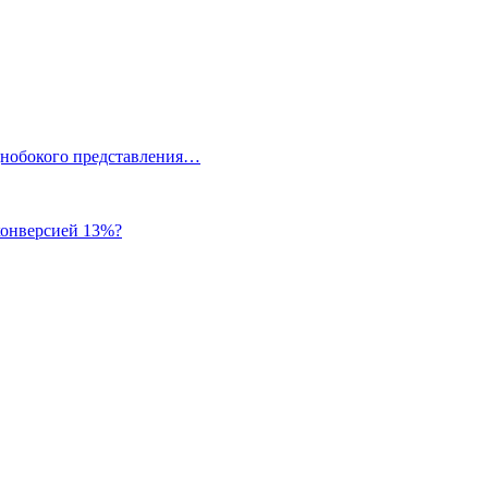
однобокого представления…
 конверсией 13%?