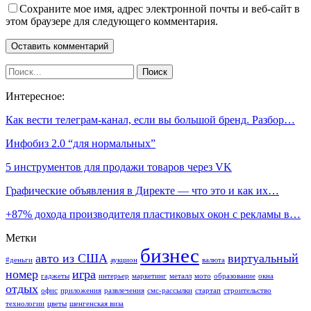
Сохраните мое имя, адрес электронной почты и веб-сайт в
этом браузере для следующего комментария.
Интересное:
Как вести телеграм-канал, если вы большой бренд. Разбор…
Инфобиз 2.0 “для нормальных”
5 инструментов для продажи товаров через VK
Графические объявления в Директе — что это и как их…
+87% дохода производителя пластиковых окон с рекламы в…
Метки
бизнес
авто из США
виртуальный
#деньги
аукцион
валюта
номер
игра
гаджеты
интерьер
маркетинг
металл
мото
образование
окна
отдых
офис
приложения
развлечения
смс-рассылки
стартап
строительство
технологии
цветы
шенгенская виза