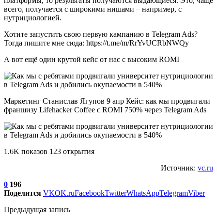
платформы, то результаты получаются выдающиеся. Это, чаще
всего, получается с широкими нишами – например, с
нутрициологией.
Хотите запустить свою первую кампанию в Telegram Ads?
Тогда пишите мне сюда: https://t.me/m/RrYvUCRbNWQy
А вот ещё один крутой кейс от нас с высоким ROMI
Маркетинг Станислав Ягупов 9 апр Кейс: как мы продвигали
франшизу Lifehacker Coffee с ROMI 750% через Telegram Ads
1.6K показов 123 открытия
Источник:
vc.ru
0
196
Поделится
VK
OK.ru
Facebook
Twitter
WhatsApp
Telegram
Viber
Предыдущая запись