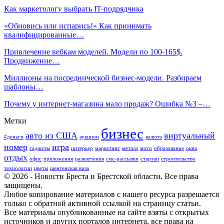
Как маркетологу выбрать IT-подрядчика
«Обновись или испарись!» Как принимать
квалифицированные…
Привлечение вебкам моделей. Модели по 100-165$.
Продвижение…
Миллионы на посреднической бизнес-модели. Разбираем
шаблоны…
Почему у интернет-магазина мало продаж? Ошибка №3 –…
Метки
бизнес
авто из США
виртуальный
#деньги
аукцион
валюта
номер
игра
гаджеты
интерьер
маркетинг
металл
мото
образование
окна
отдых
офис
приложения
развлечения
смс-рассылки
стартап
строительство
технологии
цветы
шенгенская виза
© 2026 - Новости Бреста и Брестской области. Все права
защищены.
Любое копирование материалов с нашего ресурса разрешается
только с обратной активной ссылкой на страницу статьи.
Все материалы опубликованные на сайте взяты с открытых
источников и других порталов интернета, все права на