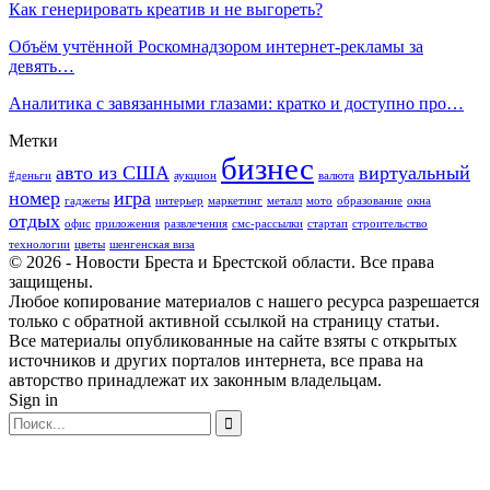
Как генерировать креатив и не выгореть?
Объём учтённой Роскомнадзором интернет-рекламы за
девять…
Аналитика с завязанными глазами: кратко и доступно про…
Метки
бизнес
авто из США
виртуальный
#деньги
аукцион
валюта
номер
игра
гаджеты
интерьер
маркетинг
металл
мото
образование
окна
отдых
офис
приложения
развлечения
смс-рассылки
стартап
строительство
технологии
цветы
шенгенская виза
© 2026 - Новости Бреста и Брестской области. Все права
защищены.
Любое копирование материалов с нашего ресурса разрешается
только с обратной активной ссылкой на страницу статьи.
Все материалы опубликованные на сайте взяты с открытых
источников и других порталов интернета, все права на
авторство принадлежат их законным владельцам.
Sign in