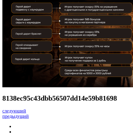
8138ec95c43dbb56507dd14e59b81698
следующий
предыдущий