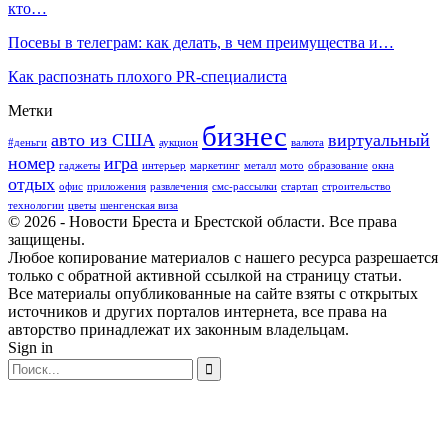
кто…
Посевы в телеграм: как делать, в чем преимущества и…
Как распознать плохого PR-специалиста
Метки
бизнес
авто из США
виртуальный
#деньги
аукцион
валюта
номер
игра
гаджеты
интерьер
маркетинг
металл
мото
образование
окна
отдых
офис
приложения
развлечения
смс-рассылки
стартап
строительство
технологии
цветы
шенгенская виза
© 2026 - Новости Бреста и Брестской области. Все права
защищены.
Любое копирование материалов с нашего ресурса разрешается
только с обратной активной ссылкой на страницу статьи.
Все материалы опубликованные на сайте взяты с открытых
источников и других порталов интернета, все права на
авторство принадлежат их законным владельцам.
Sign in