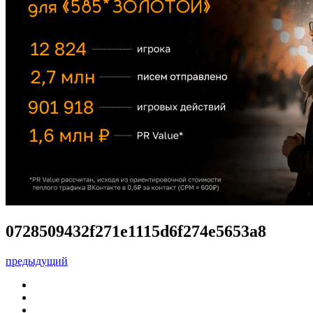
0728509432f271e1115d6f274e5653a8
предыдущий