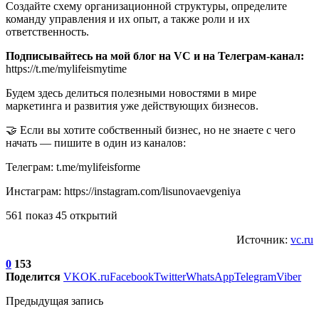
Создайте схему организационной структуры, определите
команду управления и их опыт, а также роли и их
ответственность.
Подписывайтесь на мой блог на VC и на Телеграм-канал:
https://t.me/mylifeismytime
Будем здесь делиться полезными новостями в мире
маркетинга и развития уже действующих бизнесов.
🤝 Если вы хотите собственный бизнес, но не знаете с чего
начать — пишите в один из каналов:
Телеграм: t.me/mylifeisforme
Инстаграм: https://instagram.com/lisunovaevgeniya
561 показ 45 открытий
Источник:
vc.ru
0
153
Поделится
VK
OK.ru
Facebook
Twitter
WhatsApp
Telegram
Viber
Предыдущая запись