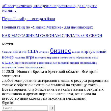
«Я всегда считаю, что сделал недостаточно, да и другие
могли…
Первый слайд — всегда о боли
Полный гайд по «Яндекс.Метрике» для начинающих
КАК МАССАЖНЫМ САЛОНАМ СДЕЛАТЬ х3 В СЕЗОН
Метки
бизнес
авто из США
виртуальный
#деньги
аукцион
валюта
номер
игра
гаджеты
интерьер
маркетинг
металл
мото
образование
окна
отдых
офис
приложения
развлечения
смс-рассылки
стартап
строительство
технологии
цветы
шенгенская виза
© 2026 - Новости Бреста и Брестской области. Все права
защищены.
Любое копирование материалов с нашего ресурса разрешается
только с обратной активной ссылкой на страницу статьи.
Все материалы опубликованные на сайте взяты с открытых
источников и других порталов интернета, все права на
авторство принадлежат их законным владельцам.
Sign in