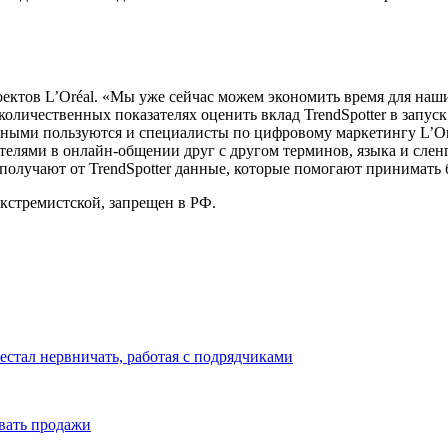
ктов L’Oréal. «Мы уже сейчас можем экономить время для наших
количественных показателях оценить вклад TrendSpotter в запус
ными пользуются и специалисты по цифровому маркетингу L’Oréa
ителями в онлайн-общении друг с другом терминов, языка и слен
у получают от TrendSpotter данные, которые помогают принимат
кстремистской, запрещен в РФ.
естал нервничать, работая с подрядчиками
ивать продажи