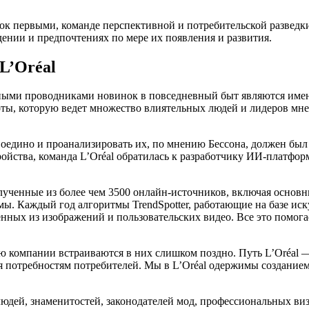
ок первыми, команде перспективной и потребительской разведк
ении и предпочтениях по мере их появления и развития.
L’Oréal
нными проводниками новинок в повседневный быт являются именн
ы, которую ведет множество влиятельных людей и лидеров мнен
воедино и проанализировать их, по мнению Бессона, должен бы
ройства, команда L’Oréal обратилась к разработчику ИИ-платфор
олученные из более чем 3500 онлайн-источников, включая основн
мы. Каждый год алгоритмы TrendSpotter, работающие на базе иск
енных из изображений и пользовательских видео. Все это помога
тую компании встраиваются в них слишком поздно. Путь L’Oréal
 потребностям потребителей. Мы в L’Oréal одержимы созданием
дей, знаменитостей, законодателей мод, профессиональных виза