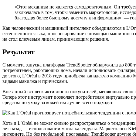
«Этот механизм не является самодостаточным. Он требуе
заключалась в том, чтобы заменить маркетологов, исслед
благодаря более быстрому доступу к информации», — гов
Как человеческий и машинный интеллект объединяются в L’Oré
естественного языка, прогнозирование с помощью машинного 
на стол ключевым лицам, принимающим решения.
Результат
С момента запуска платформа TrendSpotter обнаружила до 800
потребителей, работающих дома, начали использовать фильтры,
до этого, L’Oréal в 2018 году приобрела канадскую компанию 
видами макияжа и прическами.
Внезапный всплеск активности покупателей, меняющих свою вн
Теперь этот инструмент позволяет потребителям виртуально пр
средства по уходу за кожей им лучше всего подходят.
Хоть и L’Oréal не может сильно распространяться о тенденция
лет назад — использовании масла календулы. Маркетологи Kiehl
интернете. Но без глобальной программы TrendSpotter другие 