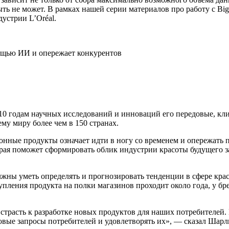
ь не может. В рамках нашей серии материалов про работу с Big
устрии L’Oréal.
10 годам научных исследований и инноваций его передовые, кли
му миру более чем в 150 странах.
онные продукты означает идти в ногу со временем и опережать 
торая поможет сформировать облик индустрии красоты будущего 
жны уметь определять и прогнозировать тенденции в сфере красо
упления продукта на полки магазинов проходит около года, у бр
трасть к разработке новых продуктов для наших потребителей. 
новые запросы потребителей и удовлетворять их», — сказал Шарл