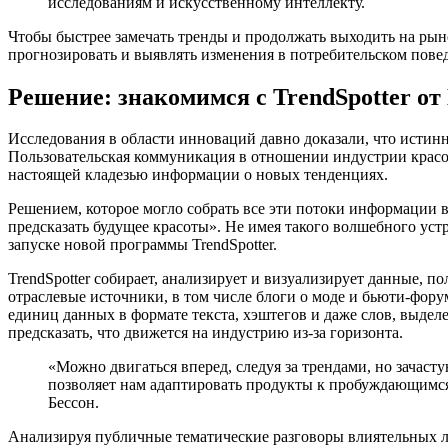
исследованиям и искусственному интеллекту.
Чтобы быстрее замечать тренды и продолжать выходить на рын
прогнозировать и выявлять изменения в потребительском повед
Решение: знакомимся с TrendSpotter от 
Исследования в области инноваций давно доказали, что исти
Пользовательская коммуникация в отношении индустрии красот
настоящей кладезью информации о новых тенденциях.
Решением, которое могло собрать все эти потоки информации 
предсказать будущее красоты». Не имея такого волшебного уст
запуске новой программы TrendSpotter.
TrendSpotter собирает, анализирует и визуализирует данные, п
отраслевые источники, в том числе блоги о моде и бьюти-фору
единиц данных в формате текста, хэштегов и даже слов, выдел
предсказать, что движется на индустрию из-за горизонта.
«Можно двигаться вперед, следуя за трендами, но зачас
позволяет нам адаптировать продукты к пробуждающимся
Бессон.
Анализируя публичные тематические разговоры влиятельных лю