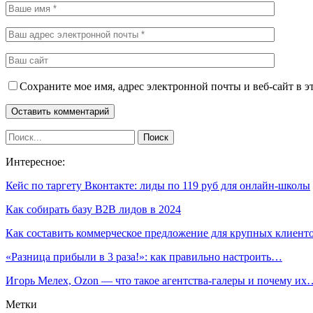
Сохраните мое имя, адрес электронной почты и веб-сайт в э
Интересное:
Кейс по таргету Вконтакте: лиды по 119 руб для онлайн-школы
Как собирать базу B2B лидов в 2024
Как составить коммерческое предложение для крупных клиент
«‎Разница прибыли в 3 раза!»: как правильно настроить…
Игорь Мелех, Ozon — что такое агентства-галеры и почему их
Метки