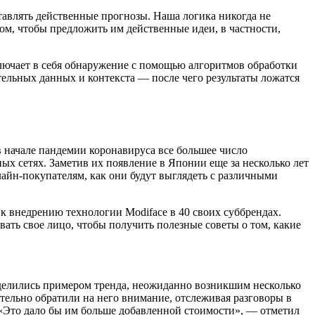
тавлять действенные прогнозы. Наша логика никогда не
том, чтобы предложить им действенные идеи, в частности,
ключает в себя обнаружение с помощью алгоритмов обработки
ельных данных и контекста — после чего результаты ложатся
 начале пандемии коронавируса все большее число
ых сетях. Заметив их появление в Японии еще за несколько лет
лайн-покупателям, как они будут выглядеть с различными
к внедрению технологии Modiface в 40 своих суббрендах.
ать свое лицо, чтобы получить полезные советы о том, какие
поделились примером тренда, неожиданно возникшим несколько
ятельно обратили на него внимание, отслеживая разговоры в
. «Это дало бы им больше добавленной стоимости», — отметил