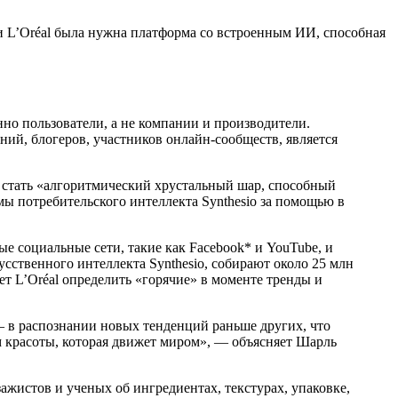
и L’Oréal была нужна платформа со встроенным ИИ, способная
о пользователи, а не компании и производители.
ий, блогеров, участников онлайн-сообществ, является
л стать «алгоритмический хрустальный шар, способный
мы потребительского интеллекта Synthesio за помощью в
ые социальные сети, такие как Facebook* и YouTube, и
усственного интеллекта Synthesio, собирают около 25 млн
ет L’Oréal определить «горячие» в моменте тренды и
 — в распознании новых тенденций раньше других, что
 красоты, которая движет миром», — объясняет Шарль
жистов и ученых об ингредиентах, текстурах, упаковке,