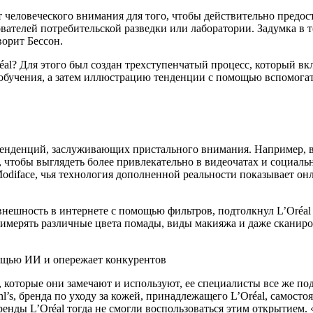
т человеческого внимания для того, чтобы действительно предос
ователей потребительской разведки или лаборатории. Задумка в 
орит Бессон.
al? Для этого был создан трехступенчатый процесс, который в
обучения, а затем иллюстрацию тенденции с помощью вспомогат
 тенденций, заслуживающих пристального внимания. Например, в
 чтобы выглядеть более привлекательно в видеочатах и социальн
Modiface, чья технология дополненной реальности показывает он
ешность в интернете с помощью фильтров, подтолкнул L’Oréal 
имерять различные цвета помады, виды макияжа и даже сканиров
х, которые они замечают и используют, ее специалисты все же 
’s, бренда по уходу за кожей, принадлежащего L’Oréal, самосто
бренды L’Oréal тогда не смогли воспользоваться этим открытием