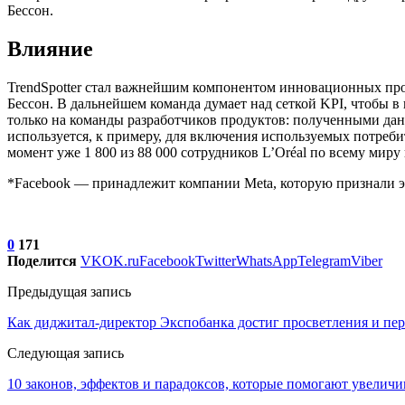
Бессон.
Влияние
TrendSpotter стал важнейшим компонентом инновационных прое
Бессон. В дальнейшем команда думает над сеткой KPI, чтобы в 
только на команды разработчиков продуктов: полученными дан
используется, к примеру, для включения используемых потреб
момент уже 1 800 из 88 000 сотрудников L’Oréal по всему мир
*Facebook — принадлежит компании Meta, которую признали э
0
171
Поделится
VK
OK.ru
Facebook
Twitter
WhatsApp
Telegram
Viber
Предыдущая запись
Как диджитал-директор Экспобанка достиг просветления и пер
Следующая запись
10 законов, эффектов и парадоксов, которые помогают увелич