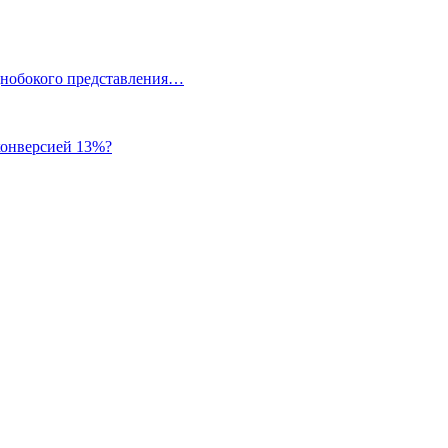
однобокого представления…
 конверсией 13%?