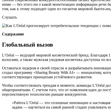
ними — без этого ни о какой монетизации информации речи быт
том, как к этому подходит один из гигантов мировой бьюти-инд
Слушать
Содержание
Глобальный вызов
L’Oréal — ведущий мировой косметический бренд. Благодаря 1
волосами, а также мужская уходовая косметика доступны по все
Оставаться лидером в своей отрасли и разрабатывать инноваци
создал программу «Sharing Beauty With AI» — инициативу, ко
соответствующих принципам устойчивого развития.
Чтобы соответствовать трендам в моменте, команды L’Oréal дол
общепринятыми. С учетом того, что от появления идеи до пост
перспективную технологию раньше конкурентов.
«Работа L’Oréal — это сплошные инновации и настоящая с
задача — научиться на самой ранней стадии улавливать 