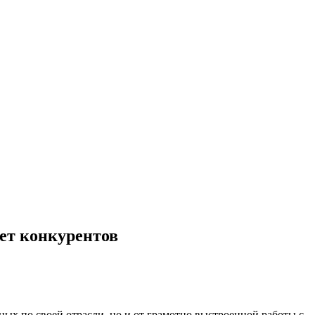
ет конкурентов
ых по своей отрасли, но и от грамотно выстроенной работы с