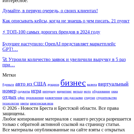
Интересное:
Думайте, в первую очередь, о своих клиентах!
Как описывать кейсы, когда не знаешь о чем писать. 21 пункт
⚡️ ТОП-100 самых дорогих брендов в 2024 году
Будущее наступило: OpenAI представляет маркетплейс
GPT!…
🚀 Утроили количество заявок и увеличили выручку в 5 раз
при…
Метки
бизнес
авто из США
виртуальный
#деньги
аукцион
валюта
номер
игра
гаджеты
интерьер
маркетинг
металл
мото
образование
окна
отдых
офис
приложения
развлечения
смс-рассылки
стартап
строительство
технологии
цветы
шенгенская виза
© 2026 - Новости Бреста и Брестской области. Все права
защищены.
Любое копирование материалов с нашего ресурса разрешается
только с обратной активной ссылкой на страницу статьи.
Все материалы опубликованные на сайте взяты с открытых