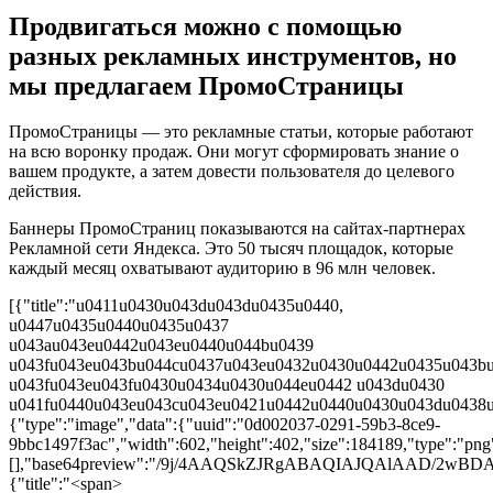
Продвигаться можно с помощью
разных рекламных инструментов, но
мы предлагаем ПромоСтраницы
ПромоСтраницы — это рекламные статьи, которые работают
на всю воронку продаж. Они могут сформировать знание о
вашем продукте, а затем довести пользователя до целевого
действия.
Баннеры ПромоСтраниц показываются на сайтах-партнерах
Рекламной сети Яндекса. Это 50 тысяч площадок, которые
каждый месяц охватывают аудиторию в 96 млн человек.
[{"title":"u0411u0430u043du043du0435u0440,
u0447u0435u0440u0435u0437
u043au043eu0442u043eu0440u044bu0439
u043fu043eu043bu044cu0437u043eu0432u0430u0442u0435u043b
u043fu043eu043fu0430u0434u0430u044eu0442 u043du0430
u041fu0440u043eu043cu043eu0421u0442u0440u0430u043du0438u
{"type":"image","data":{"uuid":"0d002037-0291-59b3-8ce9-
9bbc1497f3ac","width":602,"height":402,"size":184189,"type":"png"
[],"base64preview":"/9j/4AAQSkZJRgABAQIAJQA
{"title":"<span>