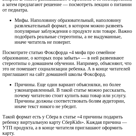
а затем предлагают решение — посмотреть лекции о питании
от педиатра.
Мифы. Наполовину образовательный, наполовину
развлекательный формат, в котором можно развеять
популярные заблуждения о продукте или товаре. Важно
подобрать реальные стереотипы, а не выдуманные,
иначе читатель не поверит.
Посмотрите статью Фоксфорда «4 мифа про семейное
образование, о которых пора забыть» — в ней развеивают
стереотипы о домашнем обучении. Например, объясняют, что
это не помешает социализации ребенка. А в конце читателей
приглашают на сайт домашней школы Фоксфорд.
Причины. Еще один вариант объяснялки, но более
узконаправленный. В такой статье можно рассказать,
почему читателю стоит купить ваш товар или услугу.
Причины должны соответствовать болям аудитории,
иначе текст никого не убедит.
Такой формат есть у Сбера в статье «4 причины подарить
ребенку виртуальную карту СберKids». Каждая причина —
УТП продукта, а в конце читателя приглашают оформить
карту.