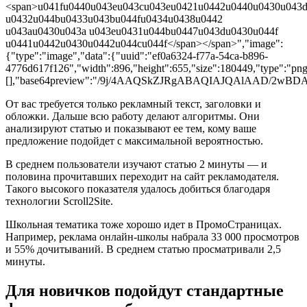
<span>u041fu0440u043eu043cu043eu0421u0442u0440u0430u043
u0432u044bu0433u043bu044fu0434u0438u0442
u043au0430u043a u043eu0431u044bu0447u043du0430u044f
u0441u0442u0430u0442u044cu044f</span></span>","image":
{"type":"image","data":{"uuid":"ef0a6324-f77a-54ca-b896-
4776d617f126","width":896,"height":655,"size":180449,"type":"png"
[],"base64preview":"/9j/4AAQSkZJRgABAQIAJQA
От вас требуется только рекламный текст, заголовки и
обложки. Дальше всю работу делают алгоритмы. Они
анализируют статью и показывают ее тем, кому ваше
предложение подойдет с максимальной вероятностью.
В среднем пользователи изучают статью 2 минуты — и
половина прочитавших переходит на сайт рекламодателя.
Такого высокого показателя удалось добиться благодаря
технологии Scroll2Site.
Школьная тематика тоже хорошо идет в ПромоСтраницах.
Например, реклама онлайн-школы набрала 33 000 просмотров
и 55% дочитываний. В среднем статью просматривали 2,5
минуты.
Для новичков подойдут стандартные