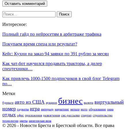
Интересное:
Полный гайд по нейросетям в арбитраже трафика
Покупаем время спеца или результат?
Кейс: Кухни на заказ 94 заявки по 391 рублю за месяц
Как чат-бот научился продавать тракторы, а дилер
спецтехники…
Как привлечь 1000-1500 подписчиков в свой блог Telegram
по…
Метки
бизнес
авто из США
виртуальный
#деньги
аукцион
валюта
номер
игра
гаджеты
интерьер
маркетинг
металл
мото
образование
окна
отдых
офис
приложения
развлечения
смс-рассылки
стартап
строительство
технологии
цветы
шенгенская виза
© 2026 - Новости Бреста и Брестской области. Все права