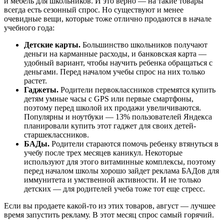
и мебель для школьников. И это верно — на такие товары
всегда есть сезонный спрос. Но существуют и менее
очевидные вещи, которые тоже отлично продаются в начале
учебного года:
Детские карты.
Большинство школьников получают
деньги на карманные расходы, и банковская карта —
удобный вариант, чтобы научить ребенка обращаться с
деньгами. Перед началом учебы спрос на них только
растет.
Гаджеты.
Родители первоклассников стремятся купить
детям умные часы с GPS или первые смартфоны,
поэтому перед школой их продажи увеличиваются.
Популярны и ноутбуки — 13% пользователей Яндекса
планировали купить этот гаджет для своих детей-
старшеклассников.
БАДы.
Родители стараются помочь ребенку втянуться в
учебу после трех месяцев каникул. Некоторые
используют для этого витаминные комплексы, поэтому
перед началом школы хорошо зайдет реклама БАДов для
иммунитета и умственной активности. И не только
детских — для родителей учеба тоже тот еще стресс.
Если вы продаете какой-то из этих товаров, август — лучшее
время запустить рекламу. В этот месяц спрос самый горячий.