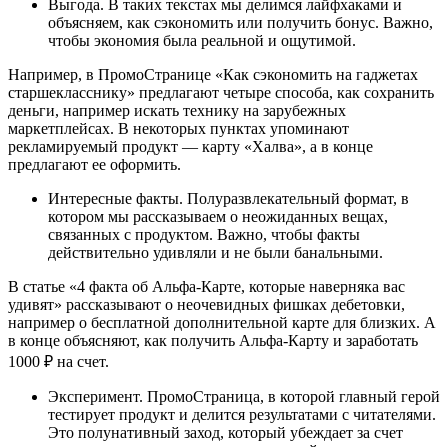
Выгода. В таких текстах мы делимся лайфхаками и
объясняем, как сэкономить или получить бонус. Важно,
чтобы экономия была реальной и ощутимой.
Например, в ПромоСтранице «Как сэкономить на гаджетах
старшекласснику» предлагают четыре способа, как сохранить
деньги, например искать технику на зарубежных
маркетплейсах. В некоторых пунктах упоминают
рекламируемый продукт — карту «Халва», а в конце
предлагают ее оформить.
Интересные факты. Полуразвлекательный формат, в
котором мы рассказываем о неожиданных вещах,
связанных с продуктом. Важно, чтобы факты
действительно удивляли и не были банальными.
В статье «4 факта об Альфа-Карте, которые наверняка вас
удивят» рассказывают о неочевидных фишках дебетовки,
например о бесплатной дополнительной карте для близких. А
в конце объясняют, как получить Альфа-Карту и заработать
1000 ₽ на счет.
Эксперимент. ПромоСтраница, в которой главный герой
тестирует продукт и делится результатами с читателями.
Это полунативный заход, который убеждает за счет