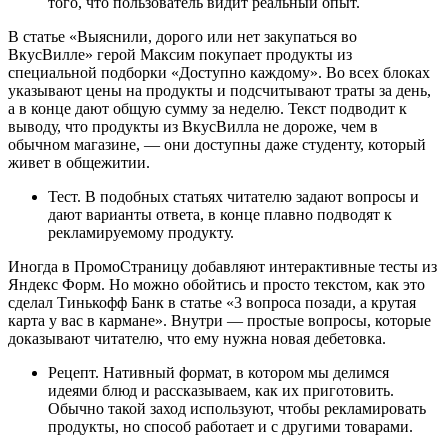
того, что пользователь видит реальный опыт.
В статье «Выяснили, дорого или нет закупаться во
ВкусВилле» герой Максим покупает продукты из
специальной подборки «Доступно каждому». Во всех блоках
указывают цены на продукты и подсчитывают траты за день,
а в конце дают общую сумму за неделю. Текст подводит к
выводу, что продукты из ВкусВилла не дороже, чем в
обычном магазине, — они доступны даже студенту, который
живет в общежитии.
Тест. В подобных статьях читателю задают вопросы и
дают варианты ответа, в конце плавно подводят к
рекламируемому продукту.
Иногда в ПромоСтраницу добавляют интерактивные тесты из
Яндекс Форм. Но можно обойтись и просто текстом, как это
сделал Тинькофф Банк в статье «3 вопроса позади, а крутая
карта у вас в кармане». Внутри — простые вопросы, которые
доказывают читателю, что ему нужна новая дебетовка.
Рецепт. Нативный формат, в котором мы делимся
идеями блюд и рассказываем, как их приготовить.
Обычно такой заход используют, чтобы рекламировать
продукты, но способ работает и с другими товарами.