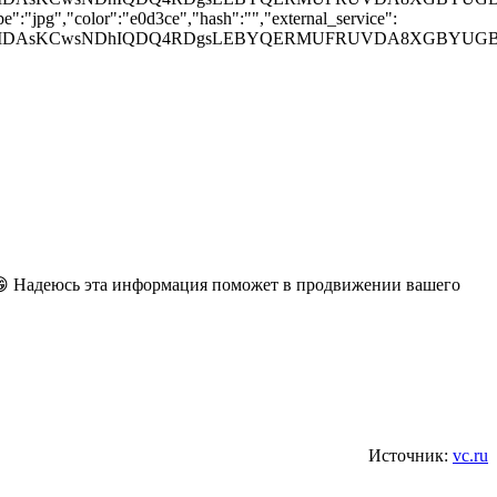
e":"jpg","color":"e0d3ce","hash":"","external_service":
DAoMDAsKCwsNDhIQDQ4RDgsLEBYQERMUFRUVDA8XGBYU
ю😁 Надеюсь эта информация поможет в продвижении вашего
Источник:
vc.ru