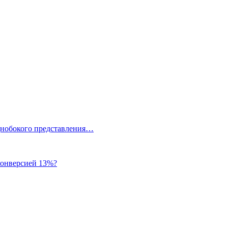
однобокого представления…
 конверсией 13%?