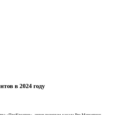
тов в 2024 году
ства «ПроКреатив», автор телеграм-канала Pro Маркетинг