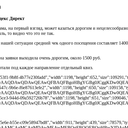
а
декс Директ
ама, на первый взгляд, может казаться дорогим и нецелесообра
, то видно что это не так.
 нашей ситуации средний чек одного посещения составляет 1400 
на заявки выходила очень дорогим, около 1500 руб.
тали под каждое направление отдельный квиз.
-53f1-9b8f-4b77e230fadd","width":1198,"height":652,"size":109291,"t
AD/2wBDAAQDAwQDAwQEAwQFBAQFBgoHBgYGBg0JCggKDw0
547c-9b6e-f6e87613efe2","width":1198,"height":650,"size":109158,"ty
AD/2wBDAAQDAwQDAwQEAwQFBAQFBgoHBgYGBg0JCggKDw0
-5ce3-944d-09a592726b78","width":1198,"height":651,"size":109046,"t
AD/2wBDAAQDAwQDAwQEAwQFBAQFBgoHBgYGBg0JCggKDw0
-5e6e-b55e-c09e58947bd8","width":911,"height":439,"size":78579,"typ
gAAD/2wBDAAMCAgMCAgMDAwMEAwMEBQgFBQQEBQoHBwY