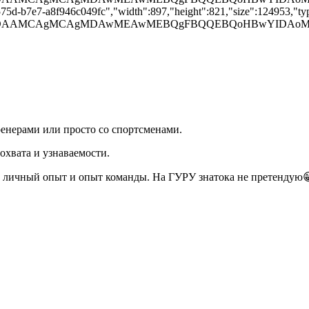
575d-b7e7-a8f946c049fc","width":897,"height":821,"size":124953,"typ
gAAD/2wBDAAMCAgMCAgMDAwMEAwMEBQgFBQQEBQoHBwYI
енерами или просто со спортсменами.
охвата и узнаваемости.
про личный опыт и опыт команды. На ГУРУ знатока не претенду