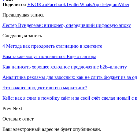
Поделится
VK
OK.ru
Facebook
Twitter
WhatsApp
Telegram
Viber
Предыдущая запись
Лестер Вундерман: визионер, опередивший цифровую эпоху
Следующая запись
4 Метода как преодолеть стагнацию в контенте
Вам также могут понравиться
Еще от автора
Как написать хорошее холодное предложение b2b–клиенту
Аналитика рекламы для взрослых: как не слить бюджет из-за 
Что важнее продукт или его маркетинг?
Кейс: как я слил в помойку сайт и за свой счёт сделал новый с
Prev
Next
Оставьте ответ
Ваш электронный адрес не будет опубликован.