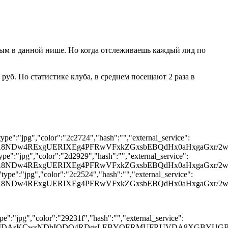
зным в данной нише. Но когда отслеживаешь каждый лид по
руб. По статистике клуба, в среднем посещают 2 раза в
ype":"jpg","color":"2c2724","hash":"","external_service":
QEA8NDw4RExgUERIXEg4PFRwVFxkZGxsbEBQdHx0aHxgaG
pe":"jpg","color":"2d2929","hash":"","external_service":
QEA8NDw4RExgUERIXEg4PFRwVFxkZGxsbEBQdHx0aHxgaG
ype":"jpg","color":"2c2524","hash":"","external_service":
QEA8NDw4RExgUERIXEg4PFRwVFxkZGxsbEBQdHx0aHxgaGx
e":"jpg","color":"29231f","hash":"","external_service":
IDAoMDAsKCwsNDhIQDQ4RDgsLEBYQERMUFRUVDA8XGBY