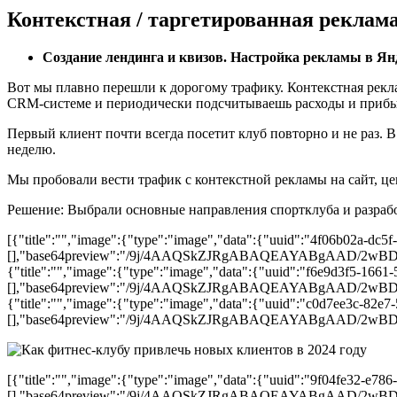
Контекстная / таргетированная реклам
Создание лендинга и квизов. Настройка рекламы в Ян
Вот мы плавно перешли к дорогому трафику. Контекстная рекл
CRM-системе и периодически подсчитываешь расходы и прибыль
Первый клиент почти всегда посетит клуб повторно и не раз. В
неделю.
Мы пробовали вести трафик с контекстной рекламы на сайт, це
Решение: Выбрали основные направления спортклуба и разрабо
[{"title":"","image":{"type":"image","data":{"uuid":"4f06b02a-dc5f
[],"base64preview":"/9j/4AAQSkZJRgABAQEAYABgA
{"title":"","image":{"type":"image","data":{"uuid":"f6e9d3f5-1661-
[],"base64preview":"/9j/4AAQSkZJRgABAQEAYABgA
{"title":"","image":{"type":"image","data":{"uuid":"c0d7ee3c-82e7
[],"base64preview":"/9j/4AAQSkZJRgABAQEAYABgA
[{"title":"","image":{"type":"image","data":{"uuid":"9f04fe32-e786
[],"base64preview":"/9j/4AAQSkZJRgABAQEAYAB