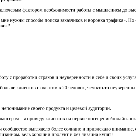
ся ключевым фактором необходимости работы с мышлением до вы
, мне нужны способы поиска заказчиков и воронка трафика». Но 
явок?
боту с проработки страхов и неуверенности в себе и своих услуг
больше клиентов с охватом в 20 человек, чем кто-то неуверенны
– непонимание своего продукта и целевой аудитории.
лансерам – я приведу клиентов на первое посещение/онлайн-пок
бы сообщество выглядело более солидно и привлекало внимание, о
 дизайном, ведь хороший продукт и без дизайна купят?