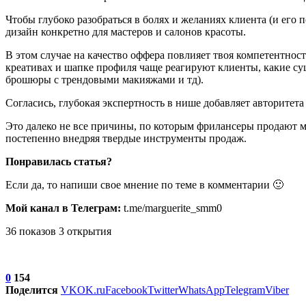
Чтобы глубоко разобраться в болях и желаниях клиента (и его
дизайн конкретно для мастеров и салонов красоты.
В этом случае на качество оффера повлияет твоя компетентнос
креативах и шапке профиля чаще реагируют клиенты, какие с
брошюры с трендовыми макияжами и тд).
Согласись, глубокая экспертность в нише добавляет авторитета
Это далеко не все причины, по которым фрилансеры продают ма
постепенно внедряя твердые инструменты продаж.
Понравилась статья?
Если да, то напиши свое мнение по теме в комментарии 🙂
Мой канал в Телеграм:
t.me/marguerite_smm0
36 показов 3 открытия
0
154
Поделится
VK
OK.ru
Facebook
Twitter
WhatsApp
Telegram
Viber