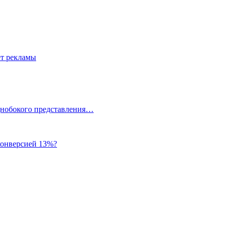
ет рекламы
однобокого представления…
 конверсией 13%?