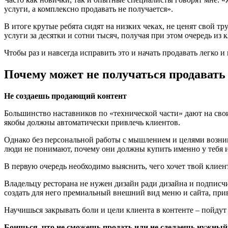
услуги, а комплексно продавать не получается».
В итоге крутые ребята сидят на низких чеках, не ценят свой т
услуги за десятки и сотни тысяч, получая при этом очередь из 
Чтобы раз и навсегда исправить это и начать продавать легко
Почему может не получаться продавать
Не создаешь продающий контент
Большинство наставников по «технической части» дают на сво
якобы должны автоматически привлечь клиентов.
Однако без персональной работы с мышлением и целями возник
люди не понимают, почему они должны купить именно у тебя и
В первую очередь необходимо выяснить, чего хочет твой клиен
Владельцу ресторана не нужен дизайн ради дизайна и подписчи
создать для него премиальный внешний вид меню и сайта, при
Научишься закрывать боли и цели клиента в контенте – пойдут 
Боишься, что не сможешь продать или не сделаешь нужный