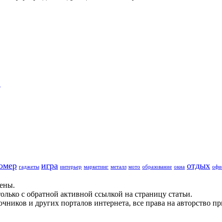
…
омер
игра
отдых
гаджеты
интерьер
маркетинг
металл
мото
образование
окна
офи
щены.
олько с обратной активной ссылкой на страницу статьи.
чников и других порталов интернета, все права на авторство п