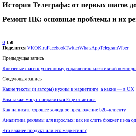
История Телеграфа: от первых шагов 
Ремонт ПК: основные проблемы и их р
0
150
Поделится
VK
OK.ru
Facebook
Twitter
WhatsApp
Telegram
Viber
Предыдущая запись
Ключевые шаги к успешному управлению креативной командой в
Следующая запись
Какие тексты (и авторы) нужны в маркетинге, а какие — в UX
Вам также могут понравиться
Еще от автора
Как написать хорошее холодное предложение b2b–клиенту
Аналитика рекламы для взрослых: как не слить бюджет из-за 
Что важнее продукт или его маркетинг?