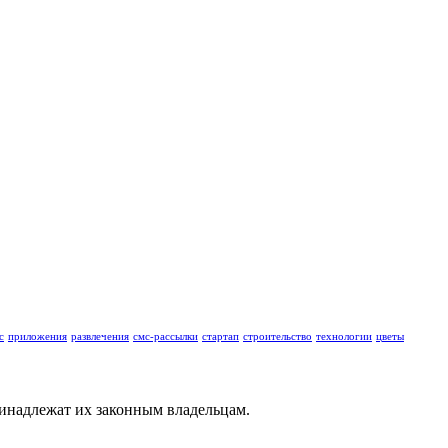
с
приложения
развлечения
смс-рассылки
стартап
строительство
технологии
цветы
ринадлежат их законным владельцам.