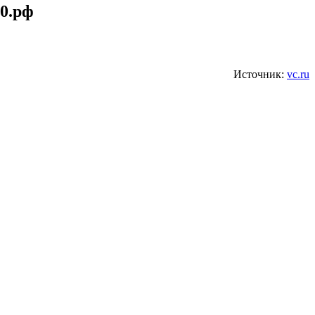
0.рф
Источник:
vc.ru