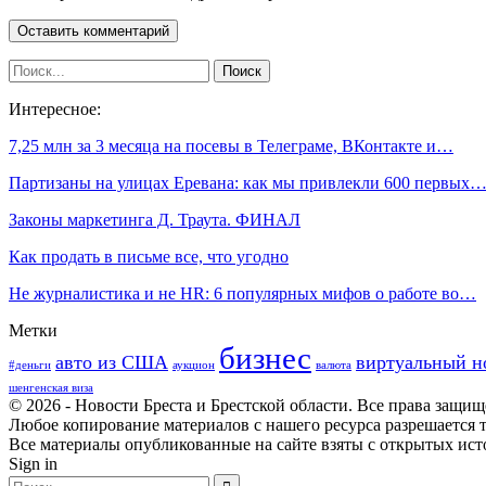
Интересное:
7,25 млн за 3 месяца на посевы в Телеграме, ВКонтакте и…
Партизаны на улицах Еревана: как мы привлекли 600 первых
Законы маркетинга Д. Траута. ФИНАЛ
Как продать в письме все, что угодно
Не журналистика и не HR: 6 популярных мифов о работе во…
Метки
бизнес
авто из США
виртуальный н
#деньги
аукцион
валюта
шенгенская виза
© 2026 - Новости Бреста и Брестской области. Все права защи
Любое копирование материалов с нашего ресурса разрешается т
Все материалы опубликованные на сайте взяты с открытых исто
Sign in