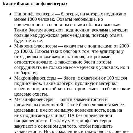
Какие бывают инфлюенсеры:
Наноинфлюенсеры — блогеры, на которых подписано
менее 1000 человек. Охваты небольшие, но
вовлеченность в основном на таких блогах высокая.
Таким блогам доверяют подписчики, реклама выглядит
больше как дружеская рекомендация, поэтому отдача
будет не хуже.
Микроинфлюенсеры — аккаунты с подписками от 2000
до 10000. Плюсы таких блогов в том, что аудитория у
них довольно «живая» и активная, и к рекламе
относится лояльно, а также такие блоги готовы
сотрудничать не только на коммерческих условиях, но и
по бартеру;
Макроинфлюенсеры — блоги, с охватами от 100 тысяч
подписчиков. Такие блогеры публикуют материал
качественно, и такой контент привлекает к себе высокие
целевые охваты.
Мегаинфлюенсеры — блоги знаменитостей и
влиятельных личностей. Такие блоги являются менее
целевыми и имеют меньшую вовлеченность, ведь на
них подписана различная ЦА без определенной
направленности. Рекламу у мегаинфлюенсеров
закупают в основном для того, чтобы повышать
узнаваемость. Но, к сожалению, в таких блогах доверие