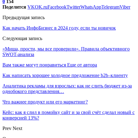
0
154
Поделится
VK
OK.ru
Facebook
Twitter
WhatsApp
Telegram
Viber
Предыдущая запись
Как начать ИнфоБизнес в 2024 году, если ты новичок
Следующая запись
«Миша, прости, мы все проверили». Правила объективного
SWOT-анализа
Вам также могут понравиться
Еще от автора
Как написать хорошее холодное предложение b2b–клиенту
Аналитика рекламы для взрослых: как не слить бюджет из-за
однобокого представления…
Что важнее продукт или его маркетинг?
Кейс: как я слил в помойку сайт и за свой счёт сделал новый с
конверсией 13%?
Prev
Next