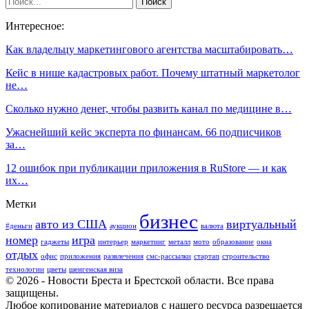
Интересное:
Как владельцу маркетингового агентства масштабировать…
Кейс в нише кадастровых работ. Почему штатный маркетолог
не…
Сколько нужно денег, чтобы развить канал по медицине в…
Ужаснейший кейс эксперта по финансам. 66 подписчиков
за…
12 ошибок при публикации приложения в RuStore — и как
их…
Метки
бизнес
авто из США
виртуальный
#деньги
аукцион
валюта
номер
игра
гаджеты
интерьер
маркетинг
металл
мото
образование
окна
отдых
офис
приложения
развлечения
смс-рассылки
стартап
строительство
технологии
цветы
шенгенская виза
© 2026 - Новости Бреста и Брестской области. Все права
защищены.
Любое копирование материалов с нашего ресурса разрешается