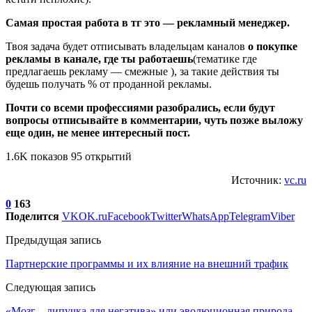
Самая простая работа в тг это — рекламный менеджер.
Твоя задача будет отписывать владельцам каналов
о покупке
рекламы в канале, где ты работаешь
(тематике где
предлагаешь рекламу — смежные ), за такие действия ты
будешь получать % от проданной рекламы.
Почти со всеми профессиями разобрались, если будут
вопросы отписывайте в комментарии, чуть позже выложу
еще один, не менее интересный пост.
1.6K показов 95 открытий
Источник:
vc.ru
0
163
Поделится
VK
OK.ru
Facebook
Twitter
WhatsApp
Telegram
Viber
Предыдущая запись
Партнерские программы и их влияние на внешний трафик
Следующая запись
​«Мозг – липучка для негатива» или эволюционная природа