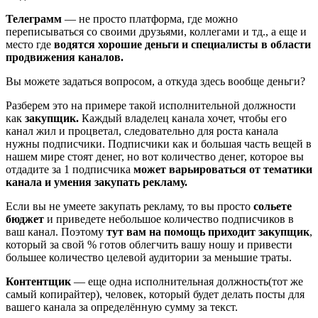
Телеграмм
— не просто платформа, где можно
переписываться со своими друзьями, коллегами и тд., а еще и
место где
водятся хорошие деньги и
специалисты в области
продвижения каналов.
Вы можете задаться вопросом, а откуда здесь вообще деньги?
Разберем это на примере такой исполнительной должности
как
закупщик.
Каждый владелец канала хочет, чтобы его
канал жил и процветал, следовательно для роста канала
нужны подписчики. Подписчики как и большая часть вещей в
нашем мире стоят денег, но вот количество денег, которое вы
отдадите за 1 подписчика
может варьироваться от тематики
канала и умения закупать рекламу.
Если вы не умеете закупать рекламу, то вы просто
сольете
бюджет
и приведете небольшое количество подписчиков в
ваш канал. Поэтому
тут вам на помощь приходит закупщик
,
который за свой % готов облегчить вашу ношу и привести
большее количество целевой аудитории за меньшие траты.
Контентщик
— еще одна исполнительная должность(тот же
самый копирайтер), человек, который будет делать посты для
вашего канала за определённую сумму за текст.