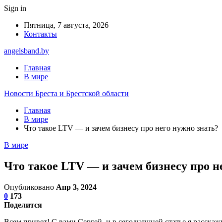
Sign in
Пятница, 7 августа, 2026
Контакты
angelsband.by
Главная
В мире
Новости Бреста и Брестской области
Главная
В мире
Что такое LTV — и зачем бизнесу про него нужно знать?
В мире
Что такое LTV — и зачем бизнесу про н
Опубликовано
Апр 3, 2024
0
173
Поделится
Всем привет! С вами Сергей, и в сегодняшней статье я расскаж