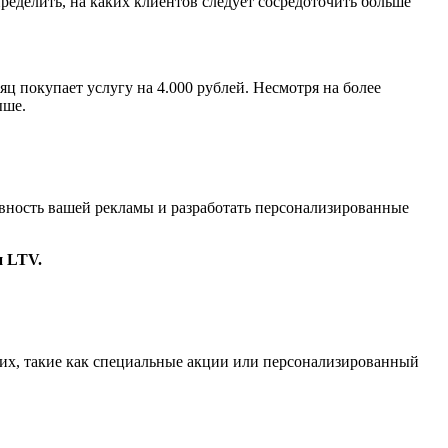
еделить, на каких клиентов следует сосредоточить больше
яц покупает услугу на 4.000 рублей. Несмотря на более
ыше.
ивность вашей рекламы и разработать персонализированные
и LTV.
них, такие как специальные акции или персонализированный