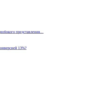
однобокого представления…
 конверсией 13%?