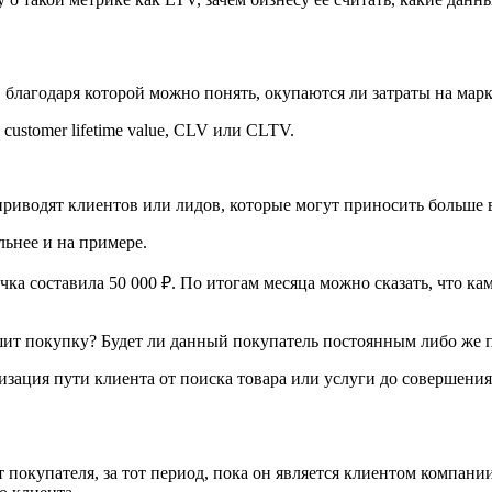
, благодаря которой можно понять, окупаются ли затраты на мар
ustomer lifetime value, CLV или CLTV.
приводят клиентов или лидов, которые могут приносить больше в
льнее и на примере.
учка составила 50 000 ₽. По итогам месяца можно сказать, что к
ршит покупку? Будет ли данный покупатель постоянным либо же 
зация пути клиента от поиска товара или услуги до совершения 
т покупателя, за тот период, пока он является клиентом компа