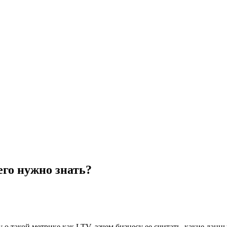
его нужно знать?
у о такой метрике как LTV, зачем бизнесу ее считать, какие дан