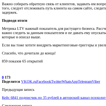
Важно собирать обратную связь от клиентов, задавать им вопро
того, следует отслеживать путь клиента на самом сайте, след
задержек.
Подводя итоги
Метрика LTV важный показатель для растущего бизнеса. Рассчи
важно следить за данным показателем и не давать ему опускать
которые я описал выше.
Если вы тоже хотите внедрить маркетинговые-триггеры и увели
Спасибо, что дочитали до конца!
859 показов 65 открытий
0
173
Поделится
VK
OK.ru
Facebook
Twitter
WhatsApp
Telegram
Viber
Предыдущая запись
Кейс 6841 подписчик по 35 рублей в авторский канал психоло
Следующая запись