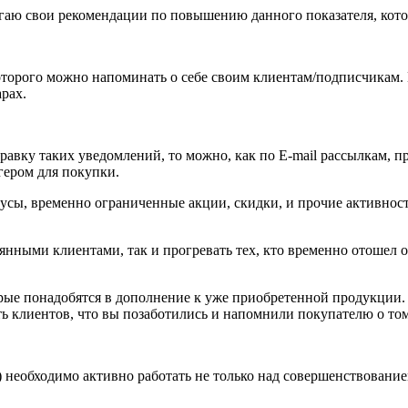
аю свои рекомендации по повышению данного показателя, котор
орого можно напоминать о себе своим клиентам/подписчикам. 
рах.
равку таких уведомлений, то можно, как по E-mail рассылкам, 
ггером для покупки.
сы, временно ограниченные акции, скидки, и прочие активнос
янными клиентами, так и прогревать тех, кто временно отошел о
рые понадобятся в дополнение к уже приобретенной продукции.
ь клиентов, что вы позаботились и напомнили покупателю о том
необходимо активно работать не только над совершенствование