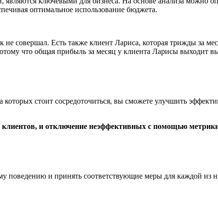
являются ключевыми для бизнеса. На основе анализа можно опр
еспечивая оптимальное использование бюджета.
 не совершал. Есть также клиент Лариса, которая трижды за мес
отому что общая прибыль за месяц у клиента Ларисы выходит в
а которых стоит сосредоточиться, вы сможете улучшить эффект
 клиентов, и отключение неэффективных с помощью метрик
ому поведению и принять соответствующие меры для каждой из 