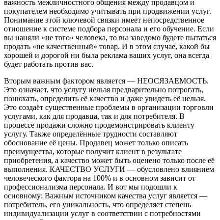
важность межличностного общения между продавцом и
покупателем необходимо учитывать при продвижении услуг.
Понимание этой ключевой связки имеет непосредственное
отношение к системе подбора персонала и его обучение. Если
вы наняли «не того» человека, то вы заведомо будете пытаться
продать «не качественный» товар. И в этом случае, какой бы
хорошей и дорогой ни была реклама ваших услуг, она всегда
будет работать против вас.
Вторым важным фактором является — НЕОСЯЗАЕМОСТЬ.
Это означает, что услугу нельзя предварительно потрогать,
понюхать, определить её качество и даже увидеть её нельзя.
Это создаёт существенные проблемы в организации торговли
услугами, как для продавца, так и для потребителя. В
процессе продажи сложно продемонстрировать клиенту
услугу. Также определённые трудности составляют
обоснование её цены. Продавец может только описать
преимущества, которые получит клиент в результате
приобретения, а качество может быть оценено только после её
выполнения. КАЧЕСТВО УСЛУГИ — обусловлено влиянием
человеческого фактора на 100% и в основном зависит от
профессионализма персонала. И вот мы подошли к
основному: Важным источником качества услуг является —
потребитель, его уникальность, что определяет степень
индивидуализации услуг в соответствии с потребностями