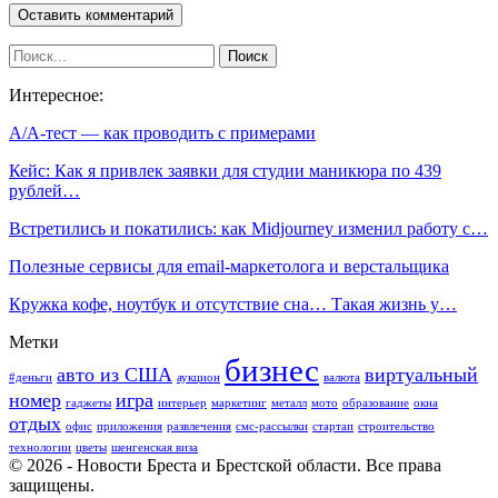
Интересное:
А/А-тест — как проводить с примерами
Кейс: Как я привлек заявки для студии маникюра по 439
рублей…
Встретились и покатились: как Midjourney изменил работу с…
Полезные сервисы для email-маркетолога и верстальщика
Кружка кофе, ноутбук и отсутствие сна… Такая жизнь у…
Метки
бизнес
авто из США
виртуальный
#деньги
аукцион
валюта
номер
игра
гаджеты
интерьер
маркетинг
металл
мото
образование
окна
отдых
офис
приложения
развлечения
смс-рассылки
стартап
строительство
технологии
цветы
шенгенская виза
© 2026 - Новости Бреста и Брестской области. Все права
защищены.