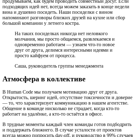
продумываем, как будем проводить совместный досуг. Если
подходящих идей нет, всегда можем заказать в конце недели
вина и душевно посидеть. Наши посиделки с вином
напоминают разговоры близких друзей на кухне или сбор
большой компании у летнего костра.
На таких посиделках никогда нет неловкого
молчания, мы просто общаемся, развлекаемся и
одновременно работаем — узнаем что-то новое
друг от друга, делимся интересными идеями и
просто кайфуем от процесса.
Саша, руководитель группы менеджмента
Атмосфера в коллективе
В Human Code мы получаем мотивацию друг от друга.
Открытость, шеринг идей, отсутствие токсичности и доверие
— то, что характеризует коммуникацию в нашем агентстве.
Общение в команде нисколько не страдает, когда кто-то
работает на удалёнке, а кто-то остаётся в офисе.
В трудные моменты каждый член команды готов подбодрить
и поддержать ближнего. В случае усталости от проектов
всегда можно попросить day-off, и руководство в 99% случаев