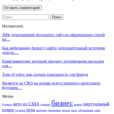
Интересное:
300k дочитываний бесплатно: гайд по оформлению статей
на…
Как мебельному бизнесу найти дополнительный источник
дохода:…
Email-маркетинг который продает: оптимизация рассылки
для…
Tone of voice: как создать тональность для бренда
Является ли CRO на основе искусственного интеллекта
будущим…
Метки
бизнес
авто из США
виртуальный
#деньги
аукцион
валюта
номер
игра
гаджеты
интерьер
маркетинг
металл
мото
образование
окна