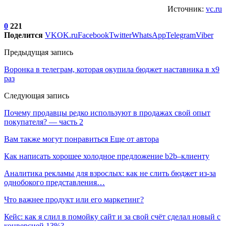
Источник:
vc.ru
0
221
Поделится
VK
OK.ru
Facebook
Twitter
WhatsApp
Telegram
Viber
Предыдущая запись
Воронка в телеграм, которая окупила бюджет наставника в х9
раз
Следующая запись
Почему продавцы редко используют в продажах свой опыт
покупателя? — часть 2
Вам также могут понравиться
Еще от автора
Как написать хорошее холодное предложение b2b–клиенту
Аналитика рекламы для взрослых: как не слить бюджет из-за
однобокого представления…
Что важнее продукт или его маркетинг?
Кейс: как я слил в помойку сайт и за свой счёт сделал новый с
конверсией 13%?