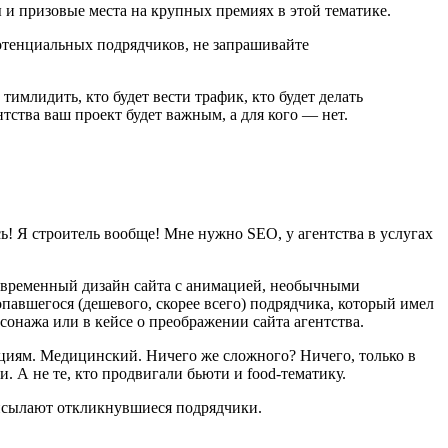
ы и призовые места на крупных премиях в этой тематике.
потенциальных подрядчиков, не запрашивайте
тимлидить, кто будет вести трафик, кто будет делать
нтства ваш проект будет важным, а для кого — нет.
юсь! Я строитель вообще! Мне нужно SEO, у агентства в услугах
 современный дизайн сайта с анимацией, необычными
павшегося (дешевого, скорее всего) подрядчика, который имел
сонажа или в кейсе о преображении сайта агентства.
зициям. Медицинский. Ничего же сложного? Ничего, только в
 А не те, кто продвигали бьюти и food-тематику.
рисылают откликнувшиеся подрядчики.