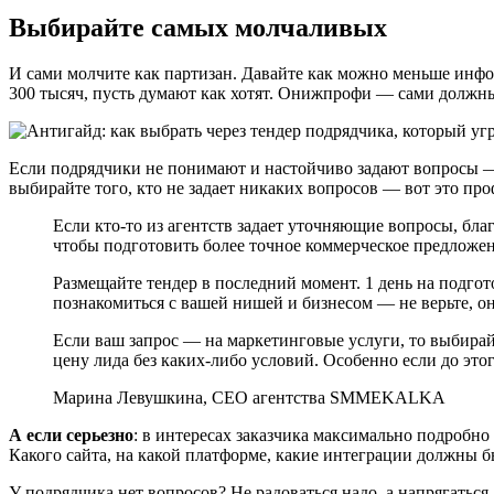
Выбирайте самых молчаливых
И сами молчите как партизан. Давайте как можно меньше инфор
300 тысяч, пусть думают как хотят. Онижпрофи — сами должны
Если подрядчики не понимают и настойчиво задают вопросы — 
выбирайте того, кто не задает никаких вопросов — вот это про
Если кто-то из агентств задает уточняющие вопросы, бла
чтобы подготовить более точное коммерческое предложе
Размещайте тендер в последний момент. 1 день на подгот
познакомиться с вашей нишей и бизнесом — не верьте, о
Если ваш запрос — на маркетинговые услуги, то выбирай
цену лида без каких-либо условий. Особенно если до этог
Марина Левушкина, CEO агентства SMMEKALKA
А если серьезно
: в интересах заказчика максимально подробно 
Какого сайта, на какой платформе, какие интеграции должны быт
У подрядчика нет вопросов? Не радоваться надо, а напрягаться