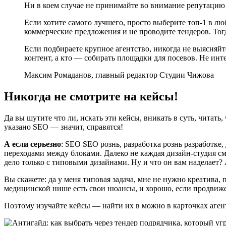
Ни в коем случае не принимайте во внимание репутацию п
Если хотите самого лучшего, просто выберите топ-1 в лю
коммерческие предложения и не проводите тендеров. Тогд
Если подбираете крупное агентство, никогда не выясняйте,
контент, а кто — собирать площадки для посевов. Не интер
Максим Ромаданов, главный редактор Студии Чижова
Никогда не смотрите на кейсы!
Да вы шутите что ли, искать эти кейсы, вникать в суть, читать
указано SEO — значит, справятся!
А если серьезно
: SEO SEO рознь, разработка рознь разработке
переходами между блоками. Далеко не каждая дизайн-студия см
дело только с типовыми дизайнами. Ну и что он вам наделает? 
Вы скажете: да у меня типовая задача, мне не нужно креатива
медицинской нише есть свои нюансы, и хорошо, если продвижен
Поэтому изучайте кейсы — найти их в можно в карточках аге