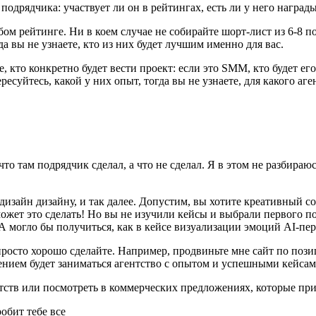
одрядчика: участвует ли он в рейтингах, есть ли у него наград
бом рейтинге. Ни в коем случае не собирайте шорт-лист из 6-8 
а вы не узнаете, кто из них будет лучшим именно для вас.
 кто конкретно будет вести проект: если это SMM, кто будет его 
есуйтесь, какой у них опыт, тогда вы не узнаете, для какого аге
, что там подрядчик сделал, а что не сделал. Я в этом не разбира
, дизайн дизайну, и так далее. Допустим, вы хотите креативный
ожет это сделать! Но вы не изучили кейсы и выбрали первого по
А могло бы получиться, как в кейсе визуализации эмоций AI-пер
, просто хорошо сделайте. Например, продвиньте мне сайт по по
ием будет заниматься агентство с опытом и успешными кейсами.
нтств или посмотреть в коммерческих предложениях, которые п