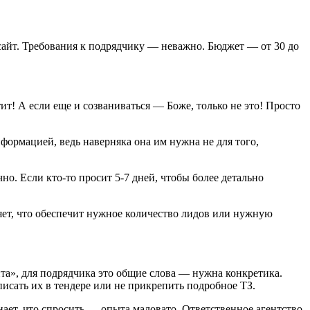
 сайт. Требования к подрядчику — неважно. Бюджет — от 30 до
т! А если еще и созваниваться — Боже, только не это! Просто
нформацией, ведь наверняка она им нужна не для того,
о. Если кто-то просит 5-7 дней, чтобы более детально
яет, что обеспечит нужное количество лидов или нужную
айта», для подрядчика это общие слова — нужна конкретика.
описать их в тендере или не прикрепить подробное ТЗ.
знает, что спросить — опыта маловато. Ответственное агентство