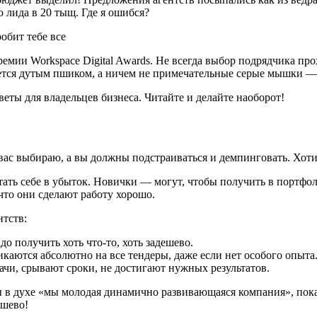
 лида в 20 тыщ. Где я ошибся?
емии Workspace Digital Awards. Не всегда выбор подрядчика пр
вается дутым пшиком, а ничем не примечательные серые мышки 
ты для владельцев бизнеса. Читайте и делайте наоборот!
— вас выбираю, а вы должны подстраиваться и демпинговать. Хот
тать себе в убыток. Новички — могут, чтобы получить в портфол
что они сделают работу хорошо.
нтств:
до получить хоть что-то, хоть задешево.
каются абсолютно на все тендеры, даже если нет особого опыта
чи, срывают сроки, не достигают нужных результатов.
ты в духе «мы молодая динамично развивающаяся компания», пока
ешево!