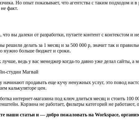
чика. Но опыт показывает, что агентства с таким подходом и в р
не факт.
, что вы далеки от разработки, путаете контент с контекстом и н
решили делать за 1 месяц и за 500 000 р, значит так и правильн
что нужно больше бюджет и сроки.
к лучше, ведь у вас менеджер когда-то давно уже делал сайты, а 
айн-студии Магвай
оду начинают продавать еще кучу ненужных услуг, это повод на
шем калькуляторе цен.
ботка интернет-магазина под ключ длиться месяц и стоить 100 
кенштейн. Корзина не работает, фильтры категорий не работают, 
айте наши статьи и — добро пожаловать на Workspace, орган