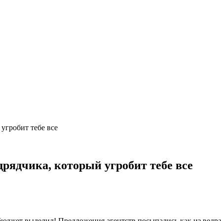
 угробит тебе все
дрядчика, который угробит тебе все
, бюджет выделил! Предложения агентств посыпались как из ведр