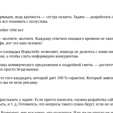
мации, ведь краткость — сестра таланта. Задача — разработать
 все понимать с полуслова.
молчите, молчите. Каждому отвечать никакого времени не хвати
фи, вот это наш человек!
го площадка Воркспейс позволяет, никогда не делитесь с ними и
ние, а чтобы слить информацию конкурентам.
овку коммерческого предложения и подробной сметы — достаточн
ни просто бездельники.
те того кандидата, который дает 100 % гарантии. Который заявл
о вы не вели рекламу.
рассказать о задаче. Если просто написать «нужна разработка с
ь, и т. д. Готовьтесь, что вопросы такого плана будут, если не 
. Возможно, ему все равно, что получится. Или же он просто не 