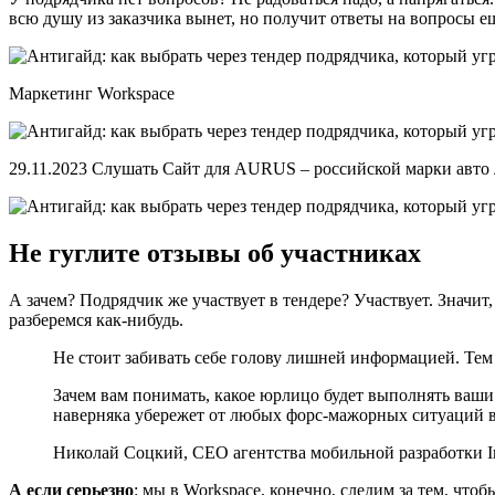
всю душу из заказчика вынет, но получит ответы на вопросы ещ
Маркетинг Workspace
29.11.2023 Слушать Сайт для AURUS – российской марки авто
Не гуглите отзывы об участниках
А зачем? Подрядчик же участвует в тендере? Участвует. Значит
разберемся как-нибудь.
Не стоит забивать себе голову лишней информацией. Тем
Зачем вам понимать, какое юрлицо будет выполнять ваши
наверняка убережет от любых форс-мажорных ситуаций 
Николай Соцкий, СЕО агентства мобильной разработки I
А если серьезно
: мы в Workspace, конечно, следим за тем, чт