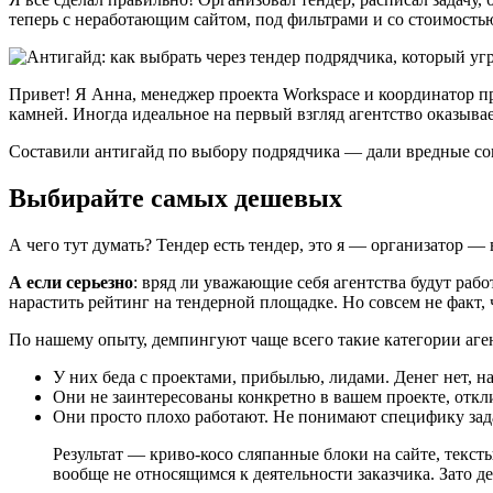
теперь с неработающим сайтом, под фильтрами и со стоимостью
Привет! Я Анна, менеджер проекта Workspace и координатор пр
камней. Иногда идеальное на первый взгляд агентство оказы
Составили антигайд по выбору подрядчика — дали вредные сове
Выбирайте самых дешевых
А чего тут думать? Тендер есть тендер, это я — организатор 
А если серьезно
: вряд ли уважающие себя агентства будут рабо
нарастить рейтинг на тендерной площадке. Но совсем не факт, 
По нашему опыту, демпингуют чаще всего такие категории аге
У них беда с проектами, прибылью, лидами. Денег нет, на
Они не заинтересованы конкретно в вашем проекте, откли
Они просто плохо работают. Не понимают специфику зада
Результат — криво-косо сляпанные блоки на сайте, текс
вообще не относящимся к деятельности заказчика. Зато д