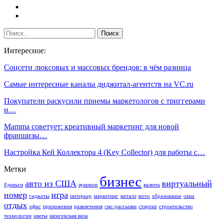
Интересное:
Соцсети люксовых и массовых брендов: в чём разница
Самые интересные каналы диджитал-агентств на VC.ru
Покупатели раскусили приемы маркетологов с триггерами
и…
Mamma советует: креативный маркетинг для новой
франшизы…
Настройка Кей Коллектора 4 (Key Collector) для работы с…
Метки
бизнес
авто из США
виртуальный
#деньги
аукцион
валюта
номер
игра
гаджеты
интерьер
маркетинг
металл
мото
образование
окна
отдых
офис
приложения
развлечения
смс-рассылки
стартап
строительство
технологии
цветы
шенгенская виза