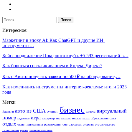
Интересное:
Маркетинг в эпоху AI: Как ChatGPT и другие ИИ-
инструменты…
Кейс: продвижение Покерного клуба. +5 593 регистраций в…
Как бороться со скликиванием в Яндекс Директ?
Как с Авито получать заявки по 500 ₽ на оборудование,…
Как изменились инструменты интернет-рекламы: итоги 2023
года
Метки
бизнес
авто из США
виртуальный
#деньги
аукцион
валюта
номер
игра
гаджеты
интерьер
маркетинг
металл
мото
образование
окна
отдых
офис
приложения
развлечения
смс-рассылки
стартап
строительство
технологии
цветы
шенгенская виза