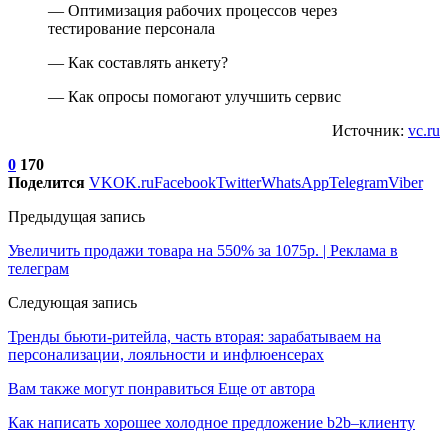
— Оптимизация рабочих процессов через
тестирование персонала
— Как составлять анкету?
— Как опросы помогают улучшить сервис
Источник:
vc.ru
0
170
Поделится
VK
OK.ru
Facebook
Twitter
WhatsApp
Telegram
Viber
Предыдущая запись
Увеличить продажи товара на 550% за 1075р. | Реклама в
телеграм
Следующая запись
Тренды бьюти-ритейла, часть вторая: зарабатываем на
персонализации, лояльности и инфлюенсерах
Вам также могут понравиться
Еще от автора
Как написать хорошее холодное предложение b2b–клиенту