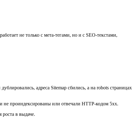
ботает не только с мета-тегами, но и с SEO-текстами,
ублировались, адреса Sitemap сбились, а на robots страницах
ли не проиндексированы или отвечали HTTP-кодом 5xx.
 роста в выдаче.