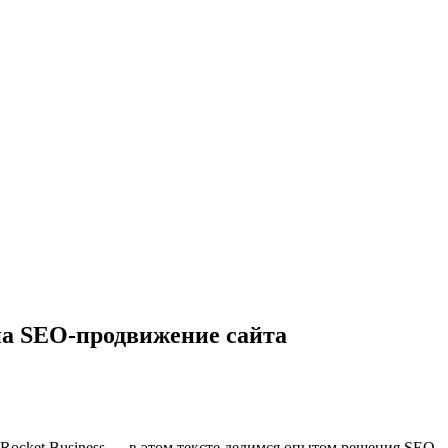
 на SEO-продвижение сайта
 Rocket Business — в этом тексте делимся опытом решения SEO-