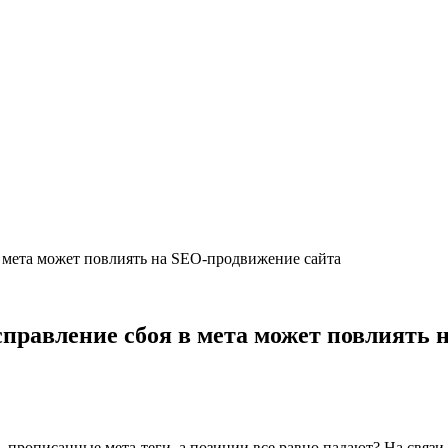
 в мета может повлиять на SEO-продвижение сайта
исправление сбоя в мета может повлиять
и, прописанные мета-теги, а позиции все равно падают? На связи