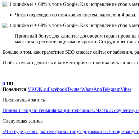
Число переходов из поисковых систем выросло
в 4 раза
.
Приятный бонус для клиента: договором гарантированы
магазина в регионе ощутимо выросли. Сотрудничество с 
Больше о том, как грамотное SEO спасает сайты от забвения, р
И обязательно делитесь в комментариях: сталкивались ли вы с
0
181
Поделится
VK
OK.ru
Facebook
Twitter
WhatsApp
Telegram
Viber
Предыдущая запись
Полный гайд по геймификации персонала. Часть 2: обучение, 
Следующая запись
«Что будет, если два телефона станут друзьями?»: Google запу